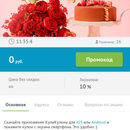
26
:
:
Получили:
0
руб.
Цена без скидки:
Экономия:
∞
10
%
Основное
Адреса
Отзывы
Вопросы по акции
Скачайте приложение КупиКупона для
IOS
или
Android
и
покажите купон с экрана смартфона. Это удобно :)