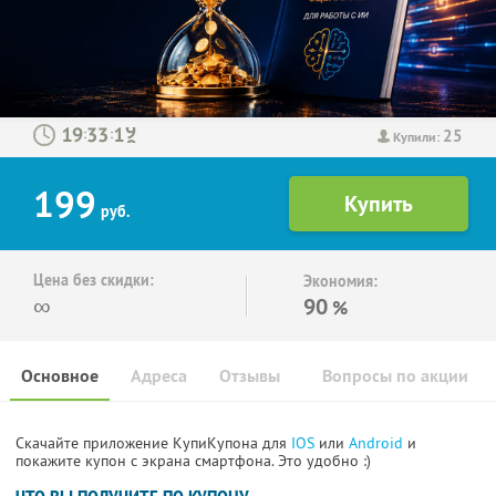
25
:
:
Купили:
199
руб.
Цена без скидки:
Экономия:
∞
90
%
Основное
Адреса
Отзывы
Вопросы по акции
Скачайте приложение КупиКупона для
IOS
или
Android
и
покажите купон с экрана смартфона. Это удобно :)