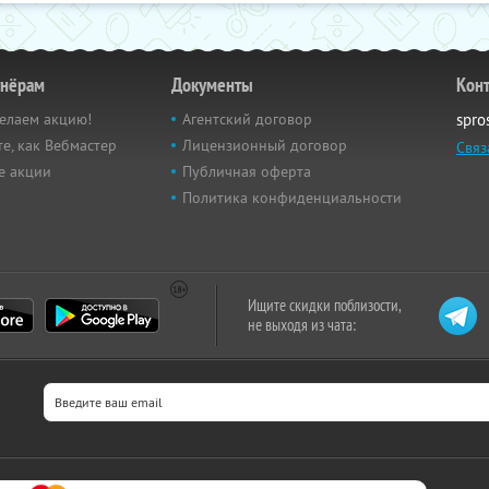
тнёрам
Документы
Кон
елаем акцию!
Агентский договор
spro
е, как Вебмастер
Лицензионный договор
Связ
е акции
Публичная оферта
Политика конфиденциальности
Ищите скидки поблизости,
не выходя из чата: