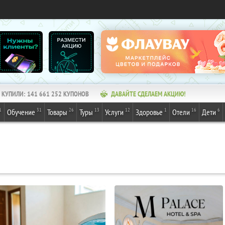
КУПИЛИ:
141 661 252
КУПОНОВ
ДАВАЙТЕ СДЕЛАЕМ АКЦИЮ!
1
31
26
13
12
1
16
6
Обучение
Товары
Туры
Услуги
Здоровье
Отели
Дети