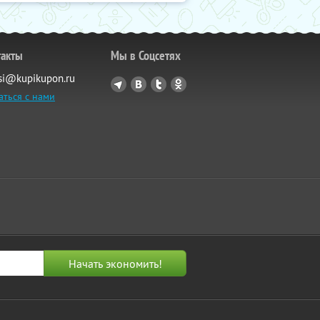
такты
Мы в Соцсетях
si@kupikupon.ru
аться с нами