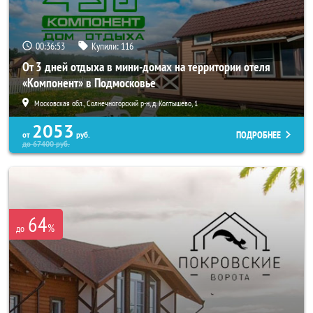
00:36:52
Купили:
116
От 3 дней отдыха в мини-домах на территории отеля
«Компонент» в Подмосковье
Московская обл., Солнечногорский р-н, д. Колтышево, 1
2053
ПОДРОБНЕЕ
от
руб.
до
67400
руб.
64
%
до