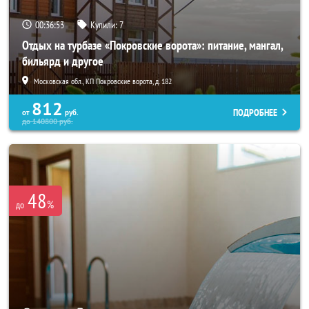
00:36:52
Купили:
7
Отдых на турбазе «Покровские ворота»: питание, мангал,
бильярд и другое
Московская обл., КП Покровские ворота, д. 182
812
ПОДРОБНЕЕ
от
руб.
до
140800
руб.
48
%
до