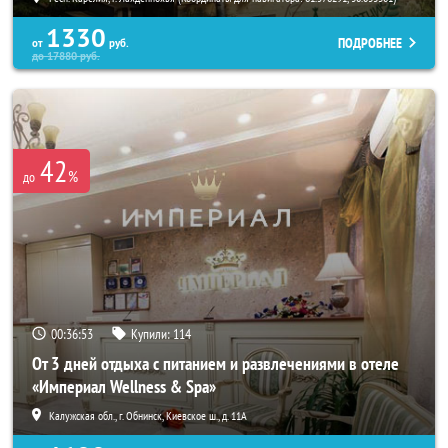
1330
ПОДРОБНЕЕ
от
руб.
до
17880
руб.
42
%
до
00:36:52
Купили:
114
От 3 дней отдыха с питанием и развлечениями в отеле
«Империал Wellness & Spa»
Калужская обл., г. Обнинск, Киевское ш., д. 11А