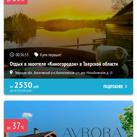
00:36:52
Купи первым!
Отдых в экоотеле «Киногородок» в Тверской области
Тверская обл., Бологовский р-н, Выползовское с/п, дер. Михайловское, д. 15
2530
ПОДРОБНЕЕ
от
руб.
до
173110
руб.
37
%
до