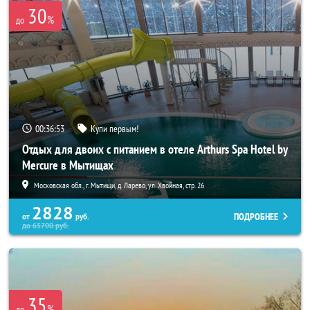
30
%
до
00:36:52
Купи первым!
Отдых для двоих с питанием в отеле Arthurs Spa Hotel by
Mercure в Мытищах
Московская обл., г. Мытищи, д. Ларево, ул. Хвойная, стр. 26
2828
ПОДРОБНЕЕ
от
руб.
до
65700
руб.
35
%
до