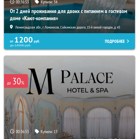
00:36:52
Купили:
34
От 2 дней проживания для двоих с питанием в гостевом
доме «Кают-компания»
Ленинградская обл., г. Ломоносов, Сойкинская дорога, 15-й жилой городок, д. 43
1200
ПОДРОБНЕЕ
от
руб.
до
14900
руб.
30
%
до
00:36:52
Купили:
13