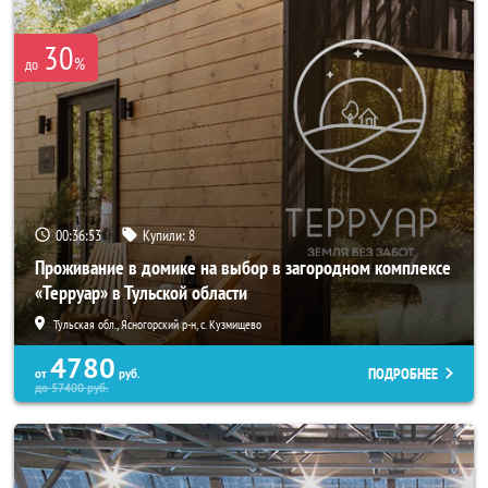
30
%
до
00:36:52
Купили:
8
Проживание в домике на выбор в загородном комплексе
«Терруар» в Тульской области
Тульская обл., Ясногорский р-н, с. Кузмищево
4780
ПОДРОБНЕЕ
от
руб.
до
57400
руб.