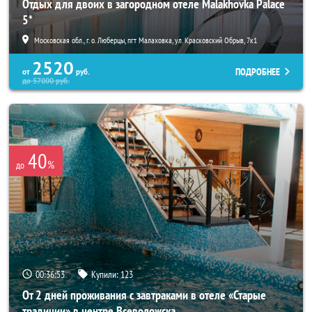
Отдых для двоих в загородном отеле Malakhovka Palace
5*
Московская обл., г. о. Люберцы, пгт Малаховка, ул. Красковский Обрыв, 7к1
2520
ПОДРОБНЕЕ
от
руб.
до
57000
руб.
40
%
до
00:36:52
Купили:
123
От 2 дней проживания с завтраками в отеле «Старые
традиции» в центре Всеволожска