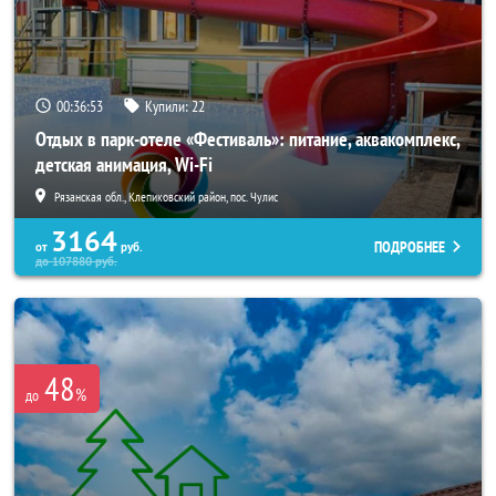
00:36:52
Купили:
22
Отдых в парк-отеле «Фестиваль»: питание, аквакомплекс,
детская анимация, Wi-Fi
Рязанская обл., Клепиковский район, пос. Чулис
3164
ПОДРОБНЕЕ
от
руб.
до
107880
руб.
48
%
до