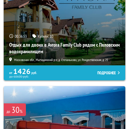
00:36:52
Купили:
10
Отдых для двоих в Avrora Family Club рядом с Пяловским
водохранилищем
Московская обл., Мытищинский р-н, д. Степаньково, ул. Рождественская, д. 25
1426
ПОДРОБНЕЕ
от
руб.
до
60600
руб.
30
%
до