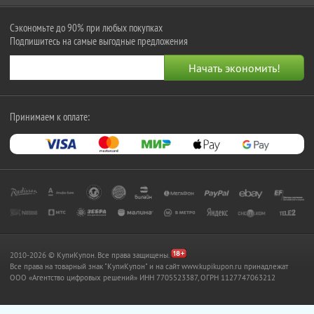
Сэкономьте до 90% при любых покупках
Подпишитесь на самые выгодные предложения
Принимаем к оплате:
2010-2026 © КупиКупон. Все права защищены.
Все права на товарный знак "КупиКупон" и на сайт www.kupikupon.ru принадлежат
OOO «Агентство цифровых решений» ИНН 7705523387, ОГРН 1127747063212