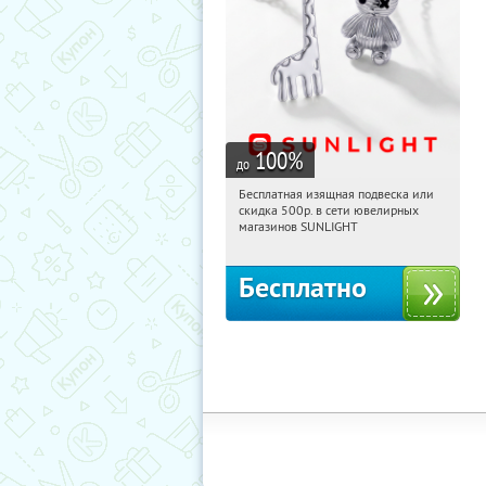
100
%
до
Бесплатная изящная подвеска или
03:11:18
Получили:
74
скидка 500р. в сети ювелирных
Россия
магазинов SUNLIGHT
Бесплатно