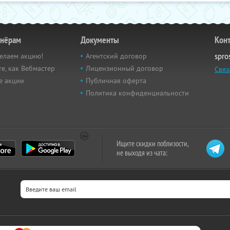
тнёрам
Документы
Кон
елаем акцию!
Агентский договор
spro
е, как Вебмастер
Лицензионный договор
Связ
е акции
Публичная оферта
Политика конфиденциальности
Ищите скидки поблизости,
не выходя из чата: