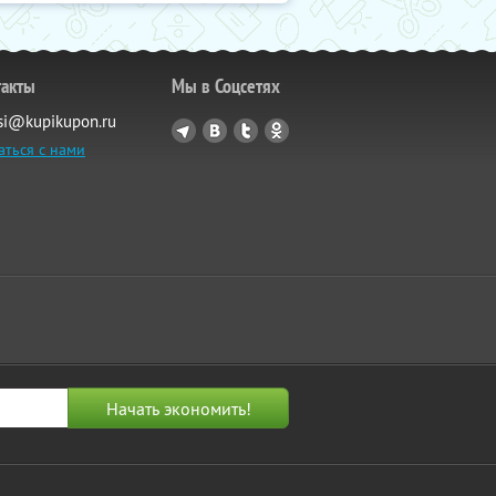
такты
Мы в Соцсетях
si@kupikupon.ru
аться с нами