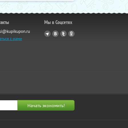
такты
Мы в Соцсетях
si@kupikupon.ru
аться с нами