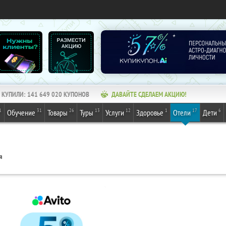
КУПИЛИ:
141 649 020
КУПОНОВ
ДАВАЙТЕ СДЕЛАЕМ АКЦИЮ!
1
31
26
13
12
1
17
6
Обучение
Товары
Туры
Услуги
Здоровье
Отели
Дети
я