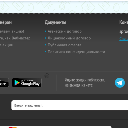
тнёрам
Документы
Кон
елаем акцию!
Агентский договор
spro
е, как Вебмастер
Лицензионный договор
Связ
е акции
Публичная оферта
Политика конфиденциальности
Ищите скидки поблизости,
не выходя из чата: