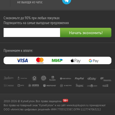
не выходя из чата:
Сэкономьте до 90% при любых покупках
Подпишитесь на самые выгодные предложения
Принимаем к оплате:
2010-2026 © КупиКупон. Все права защищены.
Все права на товарный знак "КупиКупон" и на сайт www.kupikupon.ru принадлежат
OOO «Агентство цифровых решений» ИНН 7705523387, ОГРН 1127747063212