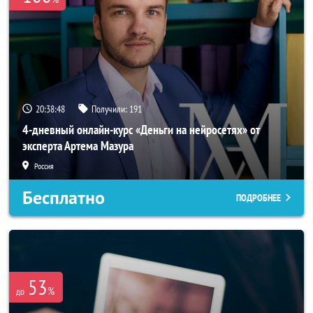
20:38:47
Получили:
191
4-дневный онлайн-курс «Деньги на нейросетях» от
эксперта Артема Мазура
Россия
Бесплатно
ПОДРОБНЕЕ
53
%
до