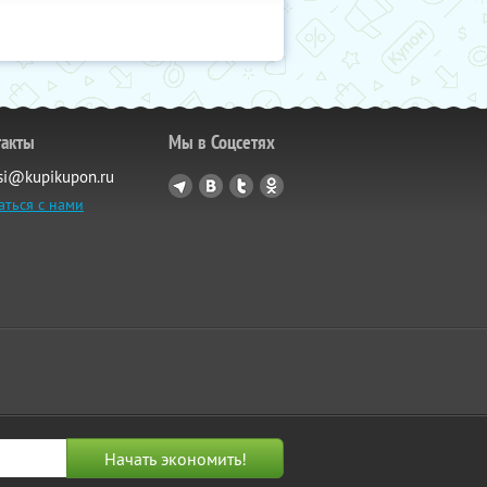
такты
Мы в Соцсетях
si@kupikupon.ru
аться с нами