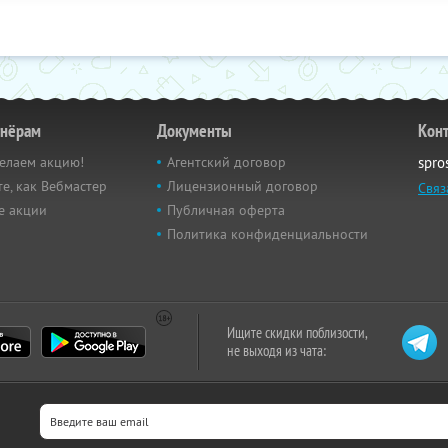
тнёрам
Документы
Кон
елаем акцию!
Агентский договор
spro
е, как Вебмастер
Лицензионный договор
Связ
е акции
Публичная оферта
Политика конфиденциальности
Ищите скидки поблизости,
не выходя из чата: