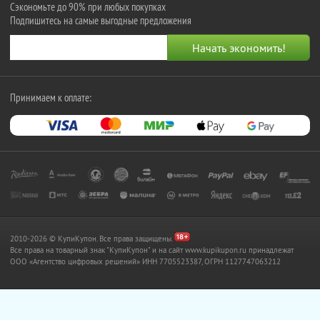
Сэкономьте до 90% при любых покупках
Подпишитесь на самые выгодные предложения
Принимаем к оплате:
2010-2026 © КупиКупон. Все права защищены.
Все права на товарный знак "КупиКупон" и на сайт www.kupikupon.ru принадлежат
OOO «Агентство цифровых решений» ИНН 7705523387, ОГРН 1127747063212