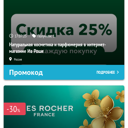
17:07:24
Получили:
1
Натуральная косметика и парфюмерия в интернет-
магазине Ив Роше
Россия
Промокод
ПОДРОБНЕЕ
-30
%