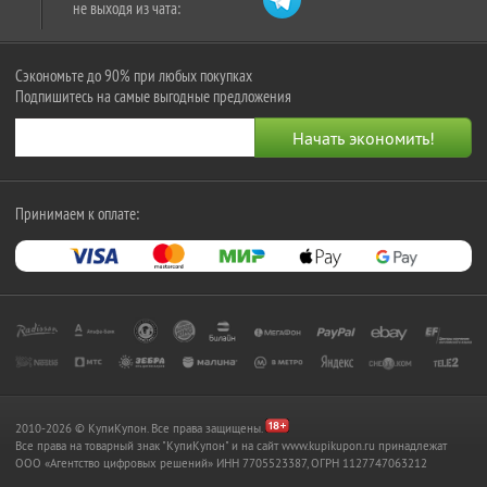
не выходя из чата:
Сэкономьте до 90% при любых покупках
Подпишитесь на самые выгодные предложения
Принимаем к оплате:
2010-2026 © КупиКупон. Все права защищены.
Все права на товарный знак "КупиКупон" и на сайт www.kupikupon.ru принадлежат
OOO «Агентство цифровых решений» ИНН 7705523387, ОГРН 1127747063212