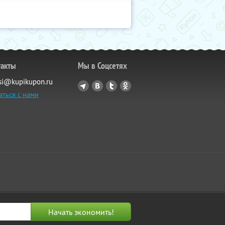
такты
Мы в Соцсетях
si@kupikupon.ru
аться с нами