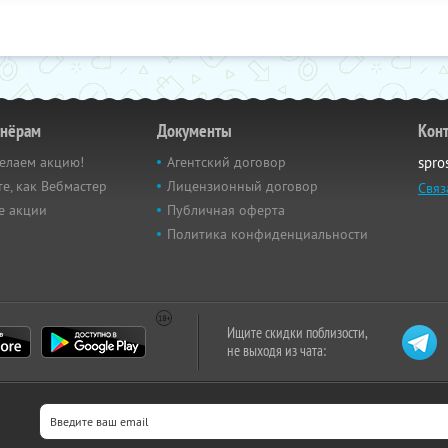
тнёрам
Документы
Кон
елаем акцию!
Агентский договор
spro
е, как Вебмастер
Лицензионный договор
Связ
е акции
Публичная оферта
Политика конфиденциальности
Ищите скидки поблизости,
не выходя из чата: