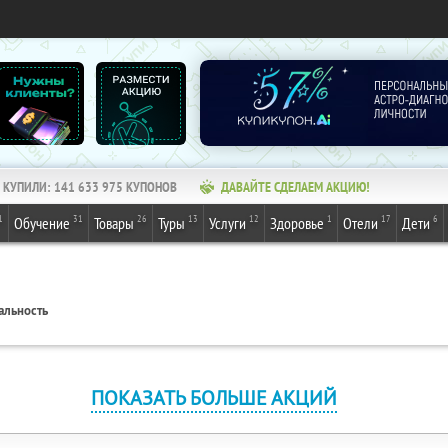
КУПИЛИ:
141 633 975
КУПОНОВ
ДАВАЙТЕ СДЕЛАЕМ АКЦИЮ!
1
31
26
13
12
1
17
6
Обучение
Товары
Туры
Услуги
Здоровье
Отели
Дети
альность
ПОКАЗАТЬ БОЛЬШЕ АКЦИЙ