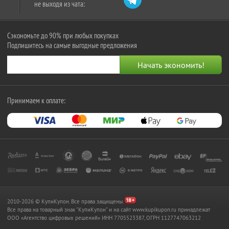
не выходя из чата:
Сэкономьте до 90% при любых покупках
Подпишитесь на самые выгодные предложения
Принимаем к оплате:
2010-2026 © КупиКупон. Все права защищены.
Все права на товарный знак "КупиКупон" и на сайт www.kupikupon.ru принадлежат
OOO «Агентство цифровых решений» ИНН 7705523387, ОГРН 1127747063212