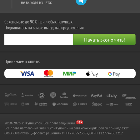
не выходя из чата:
Сэкономьте до 90% при любых покупках
Подпишитесь на самые выгодные предложения
Принимаем к оплате:
2010-2026 © КупиКупон. Все права защищены.
Все права на товарный знак "КупиКупон" и на сайт www.kupikupon.ru принадлежат
OOO «Агентство цифровых решений» ИНН 7705523387, ОГРН 1127747063212