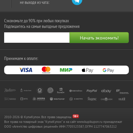
не выходя из чата:
Сэкономьте до 90% при любых покупках
Подпишитесь на самые выгодные предложения
Принимаем к оплате:
2010-2026 © КупиКупон. Все права защищены.
Все права на товарный знак "КупиКупон" и на сайт www.kupikupon.ru принадлежат
OOO «Агентство цифровых решений» ИНН 7705523387, ОГРН 1127747063212