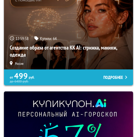
12:59:57
Купили:
64
Создание образа от агентства KK AI: стрижка, макияж,
одежда
Россия
499
ПОДРОБНЕЕ
от
руб.
до
6400
руб.