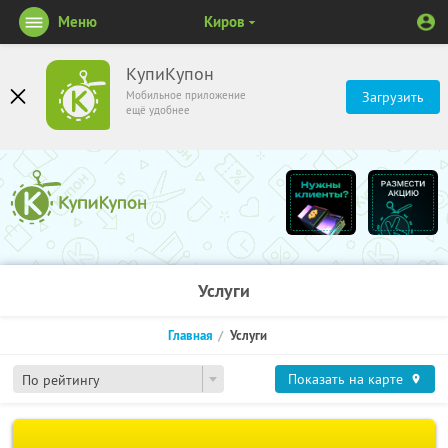
Меню
Киров
КупиКупон
Мобильное приложение
Загрузить
ещё удобнее
Услуги
Главная
Услуги
Показать на карте
По рейтингу