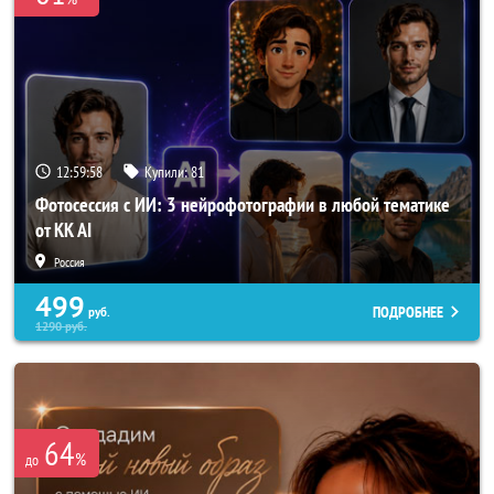
12:59:57
Купили:
81
Фотосессия с ИИ: 3 нейрофотографии в любой тематике
от KK AI
Россия
499
ПОДРОБНЕЕ
руб.
1290
руб.
64
%
до