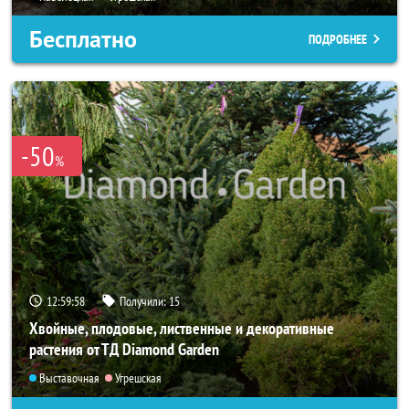
Бесплатно
ПОДРОБНЕЕ
-50
%
12:59:57
Получили:
15
Хвойные, плодовые, лиственные и декоративные
растения от ТД Diamond Garden
Выставочная
Угрешская