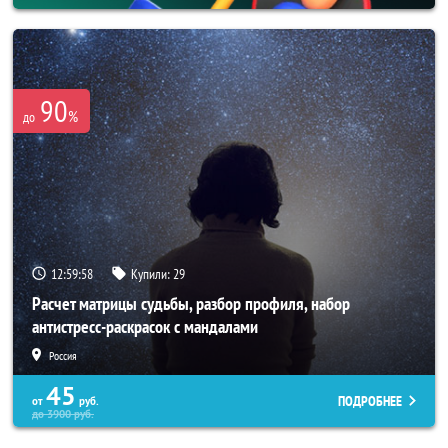
90
%
до
12:59:57
Купили:
29
Расчет матрицы судьбы, разбор профиля, набор
антистресс-раскрасок с мандалами
Россия
45
ПОДРОБНЕЕ
от
руб.
до
3900
руб.