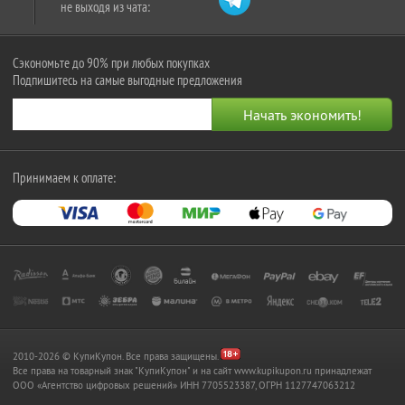
не выходя из чата:
Сэкономьте до 90% при любых покупках
Подпишитесь на самые выгодные предложения
Принимаем к оплате:
2010-2026 © КупиКупон. Все права защищены.
Все права на товарный знак "КупиКупон" и на сайт www.kupikupon.ru принадлежат
OOO «Агентство цифровых решений» ИНН 7705523387, ОГРН 1127747063212