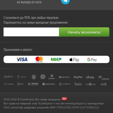
не выходя из чата:
Сэкономьте до 90% при любых покупках
Подпишитесь на самые выгодные предложения
Принимаем к оплате:
2010-2026 © КупиКупон. Все права защищены.
Все права на товарный знак "КупиКупон" и на сайт www.kupikupon.ru принадлежат
OOO «Агентство цифровых решений» ИНН 7705523387, ОГРН 1127747063212