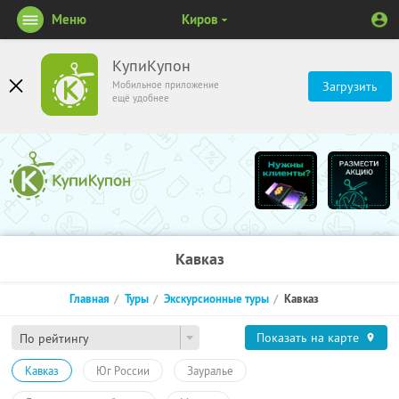
Меню
Киров
КупиКупон
Мобильное приложение
Загрузить
ещё удобнее
Кавказ
Главная
Туры
Экскурсионные туры
Кавказ
Показать на карте
По рейтингу
Кавказ
Юг России
Зауралье