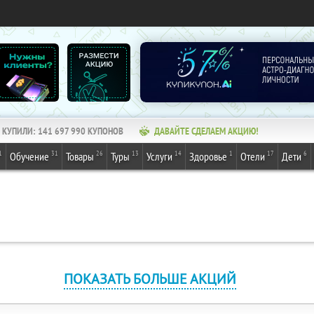
КУПИЛИ:
141 697 990
КУПОНОВ
ДАВАЙТЕ СДЕЛАЕМ АКЦИЮ!
1
31
26
13
14
1
17
6
Обучение
Товары
Туры
Услуги
Здоровье
Отели
Дети
ПОКАЗАТЬ БОЛЬШЕ АКЦИЙ