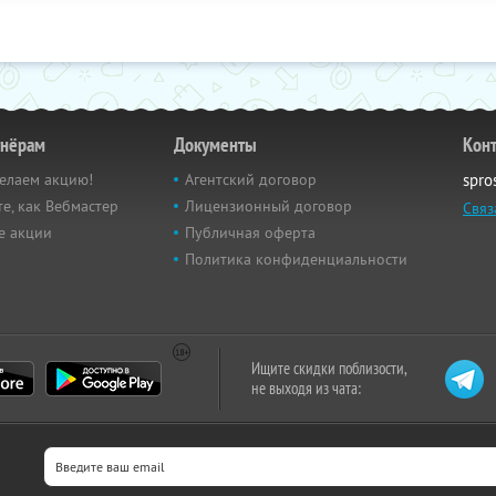
тнёрам
Документы
Кон
елаем акцию!
Агентский договор
spro
е, как Вебмастер
Лицензионный договор
Связ
е акции
Публичная оферта
Политика конфиденциальности
Ищите скидки поблизости,
не выходя из чата: