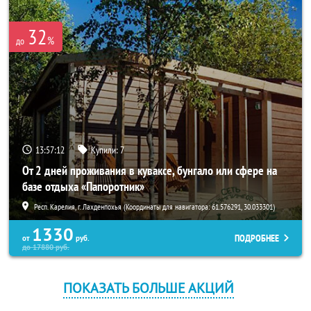
32
%
до
13:57:12
Купили:
7
От 2 дней проживания в куваксе, бунгало или сфере на
базе отдыха «Папоротник»
Респ. Карелия, г. Лахденпохья (Координаты для навигатора: 61.576291, 30.033301)
1330
ПОДРОБНЕЕ
от
руб.
до
17880
руб.
ПОКАЗАТЬ БОЛЬШЕ АКЦИЙ