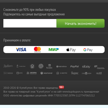
Сэкономьте до 90% при любых покупках
Подпишитесь на самые выгодные предложения
Принимаем к оплате:
2010-2026 © КупиКупон. Все права защищены.
Все права на товарный знак "КупиКупон" и на сайт www.kupikupon.ru принадлежат
OOO «Агентство цифровых решений» ИНН 7705523387, ОГРН 1127747063212