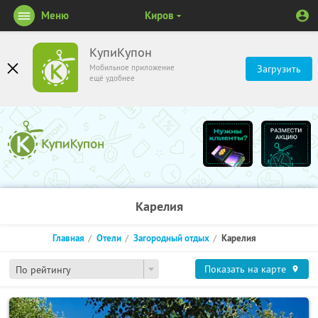
Меню
Киров
КупиКупон
Мобильное приложение
Загрузить
ещё удобнее
Карелия
Главная
Отели
Загородный отдых
Карелия
Показать на карте
По рейтингу