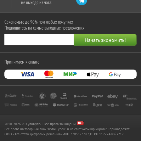
не выходя из чата:
Сэкономьте до 90% при любых покупках
Подпишитесь на самые выгодные предложения
Принимаем к оплате:
2010-2026 © КупиКупон. Все права защищены.
Все права на товарный знак "КупиКупон" и на сайт www.kupikupon.ru принадлежат
OOO «Агентство цифровых решений» ИНН 7705523387, ОГРН 1127747063212