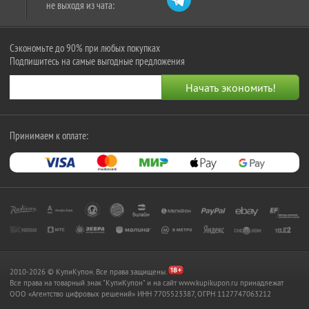
не выходя из чата:
Сэкономьте до 90% при любых покупках
Подпишитесь на самые выгодные предложения
Принимаем к оплате:
2010-2026 © КупиКупон. Все права защищены.
Все права на товарный знак "КупиКупон" и на сайт www.kupikupon.ru принадлежат
OOO «Агентство цифровых решений» ИНН 7705523387, ОГРН 1127747063212