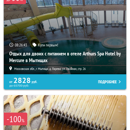
08:26:40
Купи первым!
Отдых для двоих с питанием в отеле Arthurs Spa Hotel by
Mercure в Мытищах
Московская обл., г. Мытищи, д. Ларево, ул. Хвойная, стр. 26
2828
ПОДРОБНЕЕ
от
руб.
до
65700
руб.
-100
%