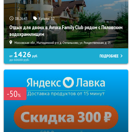
08:26:40
Купили:
12
Отдых для двоих в Avrora Family Club рядом с Пяловским
водохранилищем
Московская обл., Мытищинский р-н, д. Степаньково, ул. Рождественская, д. 25
1426
ПОДРОБНЕЕ
от
руб.
до
60600
руб.
-50
%