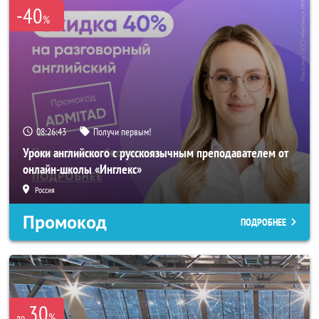
-40
%
08:26:40
Получи первым!
Уроки английского с русскоязычным преподавателем от
онлайн-школы «Инглекс»
Россия
Промокод
ПОДРОБНЕЕ
30
%
до