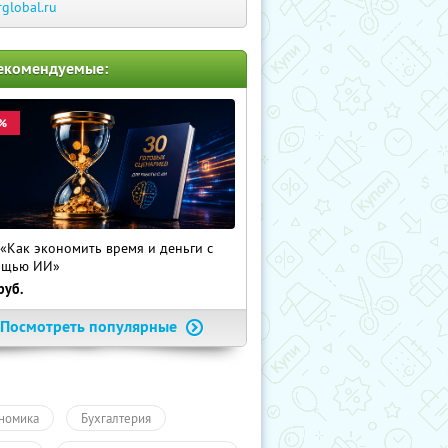
rglobal.ru
екомендуемые:
%
 «Как экономить время и деньги с
ощью ИИ»
руб.
Посмотреть популярные
номика
Бухгалтерия