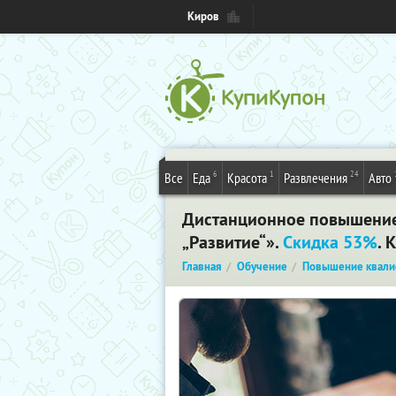
Киров
6
1
24
Все
Еда
Красота
Развлечения
Авто
Дистанционное повышение
„Развитие“».
Скидка 53%
. 
Главная
Обучение
Повышение квали