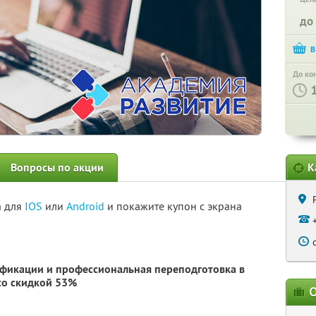
до
До ко
Вопросы по акции
К
а для
IOS
или
Android
и покажите купон с экрана
фикации и профессиональная переподготовка в
о скидкой 53%
О