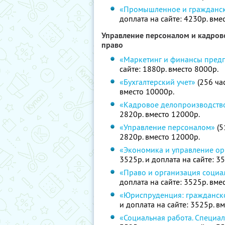
«Промышленное и гражданск
доплата на сайте: 4230р. вме
Управление персоналом и кадрово
право
«Маркетинг и финансы пред
сайте: 1880р. вместо 8000р.
«Бухгалтерский учет»
(256 час
вместо 10000р.
«Кадровое делопроизводств
2820р. вместо 12000р.
«Управление персоналом»
(5
2820р. вместо 12000р.
«Экономика и управление ор
3525р. и доплата на сайте: 3
«Право и организация социа
доплата на сайте: 3525р. вме
«Юриспруденция: гражданск
и доплата на сайте: 3525р. в
«Социальная работа. Специал