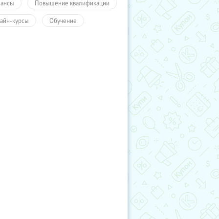
ансы
Повышение квалификации
айн-курсы
Обучение