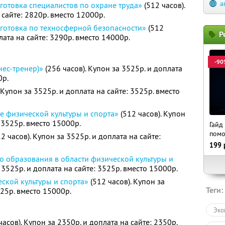
a
отовка специалистов по охране труда»
(512 часов).
 сайте: 2820р. вместо 12000р.
готовка по техносферной безопасности»
(512
Р
лата на сайте: 3290р. вместо 14000р.
-90
нес-тренер)»
(256 часов). Купон за 3525р. и доплата
0р.
 Купон за 3525р. и доплата на сайте: 3525р. вместо
е физической культуры и спорта»
(512 часов). Купон
: 3525р. вместо 15000р.
Гайд
пом
2 часов). Купон за 3525р. и доплата на сайте:
199
о образования в области физической культуры и
 3525р. и доплата на сайте: 3525р. вместо 15000р.
ской культуры и спорта»
(512 часов). Купон за
Теги:
525р. вместо 15000р.
Эко
часов). Купон за 2350р. и доплата на сайте: 2350р.