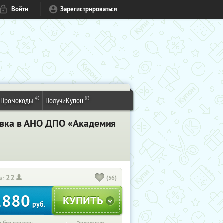
Войти
Зарегистрироваться
48
83
Промокоды
ПолучиКупон
вка в АНО ДПО «Академия
22
(56)
и:
1880
руб.
 без скидки: