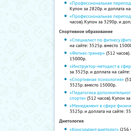
«Профессиональная переподг
Купон за 2820р. и доплата на
«Профессиональная перепод
часов). Купон за 3290р. и доп
Спортивное образование
«Специалист по фитнесу (фит
на сайте: 3525р. вместо 1500
«Фитнес-тренер»
(512 часов).
15000р.
«Инструктор-методист в сфер
за 3525р. и доплата на сайте
«Спортивная психология»
(51
3525р. вместо 15000р.
«Педагогика дополнительног
спорта»
(512 часов). Купон за
«Менеджмент в сфере физиче
3525р. и доплата на сайте: 3
Диетология
«Консультант-диетолог»
(256 