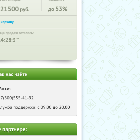
Экономия:
21500
53%
до
руб.
нца продаж осталось:
:
:
ак нас найти
Россия
+7(800)555-41-92
служба поддержки: с 09.00 до 20.00
 партнере: