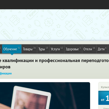
1
31
26
13
12
1
16
6
Обучение
Товары
Туры
Услуги
Здоровье
Отели
Дети
 квалификации и профессиональная переподгото
Киров
фикации
Купил
от
Цена