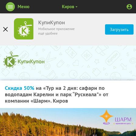
Меню
Киров
КупиКупон
Мобильное приложение
Загрузить
ещё удобнее
Скидка 50%
на «Тур на 2 дня: сафари по
водопадам Карелии и парк “Рускеала"» от
компании «Шарм». Киров