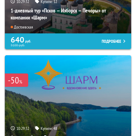
10:29:31
Купили:
12
1-дневный тур «Псков — Изборск — Печоры» от
компании «Шарм»
Достоевская
640
ПОДРОБНЕЕ
руб.
5100
руб.
-50
%
10:29:31
Купили:
48