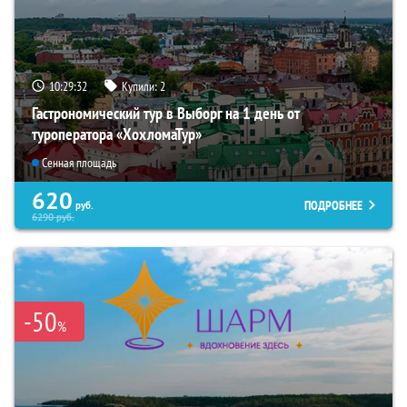
10:29:31
Купили:
2
Гастрономический тур в Выборг на 1 день от
туроператора «ХохломаТур»
Сенная площадь
620
ПОДРОБНЕЕ
руб.
6290
руб.
-50
%