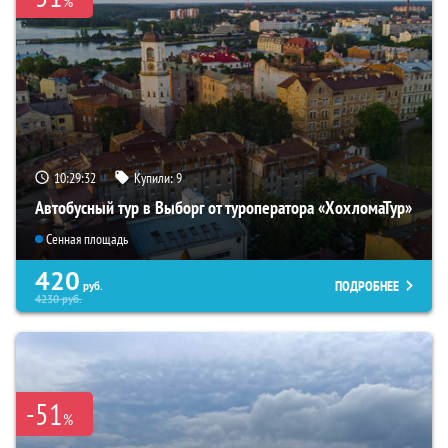
%
10:29:31
Купили:
9
Автобусный тур в Выборг от туроператора «ХохломаТур»
Сенная площадь
420
ПОДРОБНЕЕ
руб.
4230
руб.
-51
%