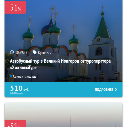
-51
%
10:29:31
Купили:
2
Автобусный тур в Великий Новгород от туроператора
«ХохломаТур»
Сенная площадь
510
ПОДРОБНЕЕ
руб.
5190
руб.
-51