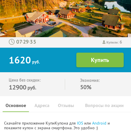
6
:
:
Купили:
1620
руб.
Цена без скидки:
Экономия:
12900
50%
руб.
Основное
Адреса
Отзывы
Вопросы по акции
Скачайте приложение КупиКупона для
IOS
или
Android
и
покажите купон с экрана смартфона. Это удобно :)