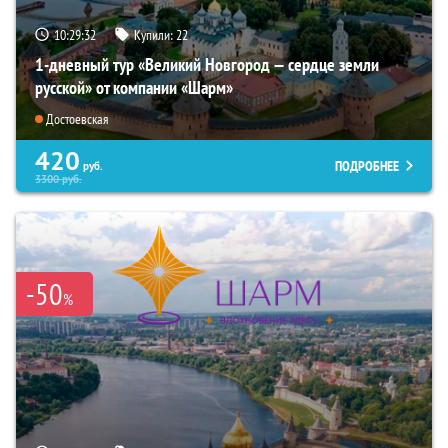
10:29:31
Купили:
22
1-дневный тур «Великий Новгород — сердце земли
русской» от компании «Шарм»
Достоевская
420
ПОДРОБНЕЕ
руб.
3300
руб.
-50
%