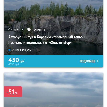
10:29:31
Купили:
24
Автобусный тур в Карелию «Мраморный каньон
Рускеала и водопады» от «ХохломаТур»
Сенная площадь
450
ПОДРОБНЕЕ
руб.
4550
руб.
-51
%