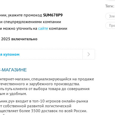
Теги:
нии, укажите промокод
SUM678P9
Эле
ими спецпредложениями компании
Про
и можно уточнить на
сайте
компании
а 2025 включительно
ся купоном
-МАГАЗИНЕ
интернет-магазин, специализирующийся на продаже
течественного и зарубежного производства.
ть путь клиента от выбора товара до совершения
тым и удобным.
ьник.ру» входит в топ-10 игроков онлайн-рынка
ет собственной развитой логистической
ествляет более 3500 доставок по всей России.