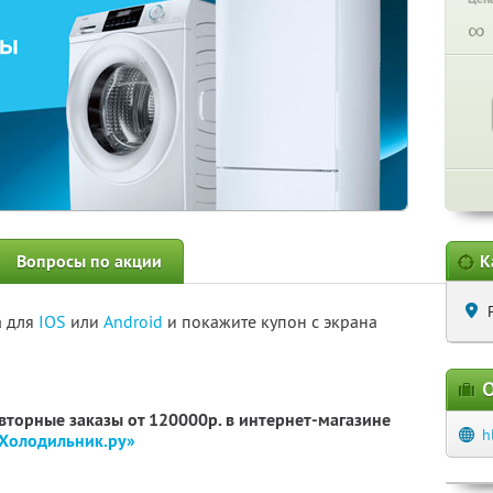
∞
Вопросы по акции
К
а для
IOS
или
Android
и покажите купон с экрана
О
овторные заказы от 120000р. в интернет-магазине
h
Холодильник.ру»