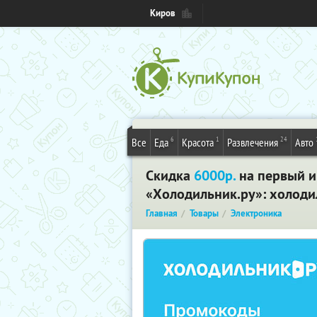
Киров
6
1
24
Все
Еда
Красота
Развлечения
Авто
Скидка
6000р.
на первый и
«Холодильник.ру»: холоди
Главная
Товары
Электроника