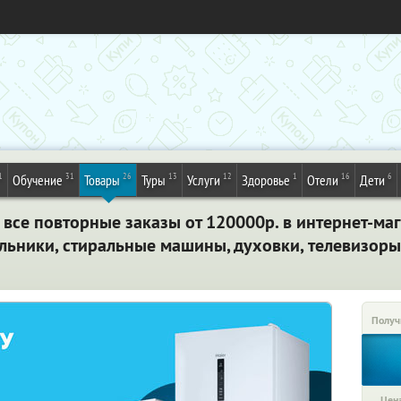
1
31
26
13
12
1
16
6
Обучение
Товары
Туры
Услуги
Здоровье
Отели
Дети
 все повторные заказы от 120000р. в интернет-ма
льники, стиральные машины, духовки, телевизоры
Получ
Цена