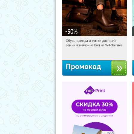
-30
%
Обувь, одежда и сумки для всей
08:42:00
Получили:
32
семьи в магазине kari на Wildberries
Россия
Промокод