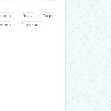
ктроника
Товары
Товары
мокоды
ПолучиКупон