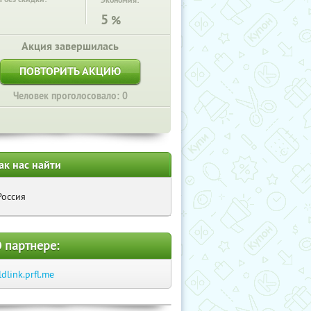
Экономия:
5
%
Акция завершилась
ПОВТОРИТЬ АКЦИЮ
Человек проголосовало: 0
ак нас найти
Россия
 партнере:
ldlink.prfl.me