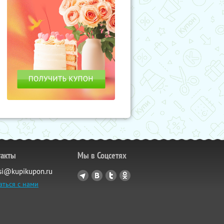
такты
Мы в Соцсетях
si@kupikupon.ru
аться с нами