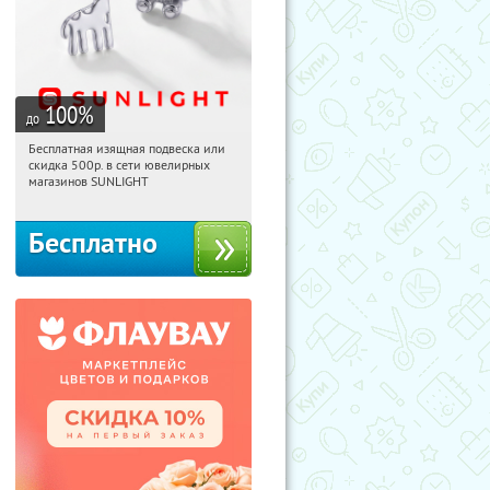
100
%
до
Бесплатная изящная подвеска или
08:42:00
Получили:
74
скидка 500р. в сети ювелирных
Россия
магазинов SUNLIGHT
Бесплатно