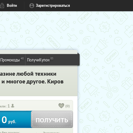
Войти
Зарегистрироваться
48
83
Промокоды
ПолучиКупон
газине любой техники
 и многое другое. Киров
1
(0)
или:
0
ПОЛУЧИТЬ
руб.
 без скидки: