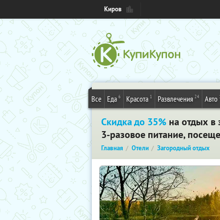
Киров
6
1
24
Все
Еда
Красота
Развлечения
Авто
Скидка до 35%
на отдых в 
3-разовое питание, посещ
Главная
Отели
Загородный отдых