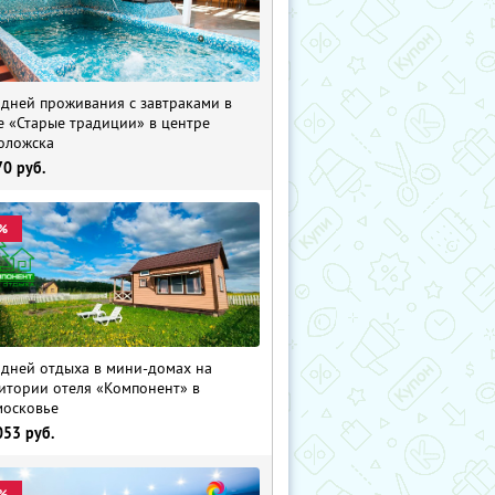
 дней проживания с завтраками в
е «Старые традиции» в центре
оложска
70
руб.
%
 дней отдыха в мини-домах на
итории отеля «Компонент» в
осковье
053
руб.
%