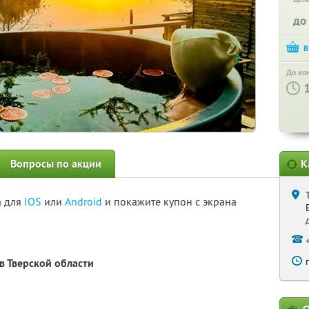
до
До ко
Вопросы по акции
К
а для
IOS
или
Android
и покажите купон с экрана
в Тверской области