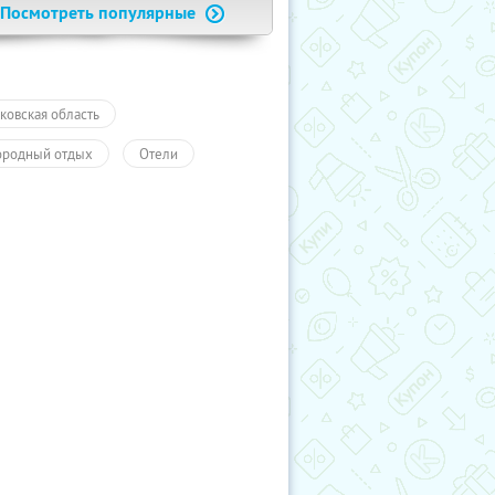
Посмотреть популярные
ковская область
ородный отдых
Отели