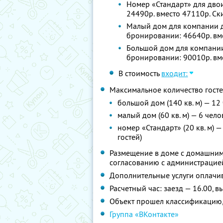
Номер «Стандарт» для двои
24490р. вместо 47110р. С
Малый дом для компании до
бронировании: 46640р. вм
Большой дом для компании 
бронировании: 90010р. вм
В стоимость
входит:
Максимальное количество госте
большой дом (140 кв. м) — 12
малый дом (60 кв. м) — 6 чел
номер «Стандарт» (20 кв. м) 
гостей)
Размещение в доме с домашним
согласованию с администрацие
Дополнительные услуги оплачив
Расчетный час: заезд — 16.00, в
Объект прошел классификацию,
Группа «ВКонтакте»