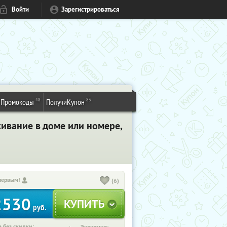
Войти
Зарегистрироваться
48
83
Промокоды
ПолучиКупон
живание в доме или номере,
первым!
(6)
2530
руб.
 без скидки: