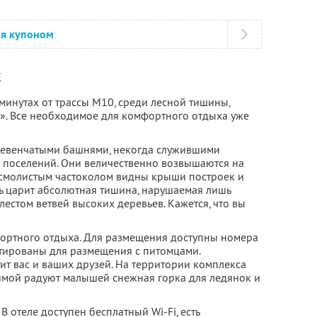
ся купоном
Е
 минутах от трассы М10, среди лесной тишины,
». Все необходимое для комфортного отдыха уже
евенчатыми башнями, некогда служившими
 поселений. Они величественно возвышаются на
а смолистым частоколом видны крыши построек и
ь царит абсолютная тишина, нарушаемая лишь
естом ветвей высоких деревьев. Кажется, что вы
мфортного отдыха. Для размещения доступны номера
тированы для размещения с питомцами.
ит вас и ваших друзей. На территории комплекса
зимой радуют малышей снежная горка для ледянок и
В отеле доступен бесплатный Wi-Fi, есть