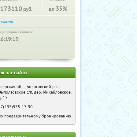
Экономия:
173110
35%
до
руб.
нца продаж осталось:
:
:
ак нас найти
Тверская обл., Бологовский р-н,
Выползовское с/п, дер. Михайловское,
д. 15
+7(495)955-17-90
по предварительному бронированию