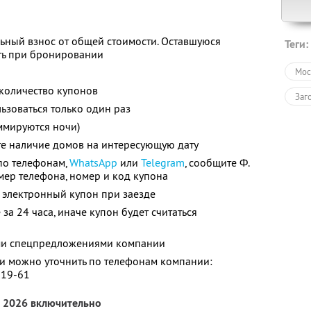
ьный взнос от общей стоимости. Оставшуюся
Теги:
ть при бронировании
Мос
количество купонов
Заг
зоваться только один раз
ммируются ночи)
те наличие домов на интересующую дату
по телефонам,
WhatsApp
или
Telegram
, сообщите Ф.
номер телефона, номер и код купона
 электронный купон при заезде
за 24 часа, иначе купон будет считаться
ими спецпредложениями компании
 можно уточнить по телефонам компании:
-19-61
а 2026 включительно