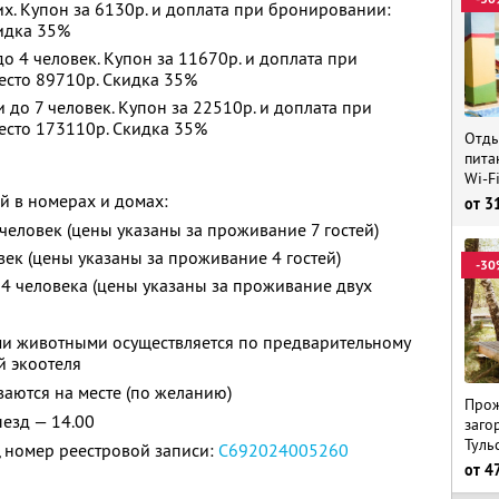
х. Купон за 6130р. и доплата при бронировании:
кидка 35%
 4 человек. Купон за 11670р. и доплата при
есто 89710р. Скидка 35%
до 7 человек. Купон за 22510р. и доплата при
есто 173110р. Скидка 35%
Отды
пита
Wi-F
й в номерах и домах:
от
3
 человек (цены указаны за проживание 7 гостей)
овек (цены указаны за проживание 4 гостей)
-30
— 4 человека (цены указаны за проживание двух
и животными осуществляется по предварительному
й экоотеля
аются на месте (по желанию)
Прож
ыезд — 14.00
заго
Туль
 номер реестровой записи:
С692024005260
от
4