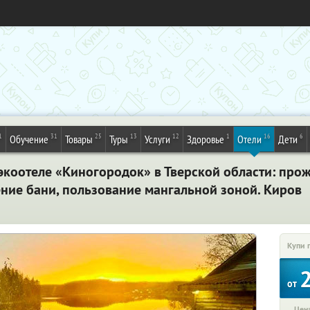
1
31
25
13
12
1
16
6
Обучение
Товары
Туры
Услуги
Здоровье
Отели
Дети
экоотеле «Киногородок» в Тверской области: про
ение бани, пользование мангальной зоной. Киров
Купи 
от
Цена