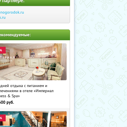
 партнере:
inogorodok.ru
k.ru
екомендуемые:
%
 дней отдыха с питанием и
лечениями в отеле «Империал
ness & Spa»
600
руб.
%