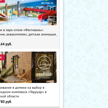
х в парк-отеле «Фестиваль»:
ние, аквакомплекс, детская анимация,
i
164
руб.
%
ивание в домике на выбор в
родном комплексе «Терруар» в
ской области
780
руб.