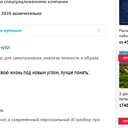
ими спецпредложениями компании
а 2026 включительно
ся купоном
Расч
набо
от
4
НИИ
ис для самопознания, анализа личности и образа
-50
 свою жизнь под новым углом, лучше понять:
2-дн
путе
174
и.
скоп, а современный персональный AI-разбор про
-50