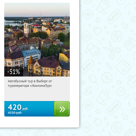
-51
%
Автобусный тур в Выборг от
09:42:33
Купили:
9
туроператора «ХохломаТур»
Сенная площадь
420
руб.
4230
руб.