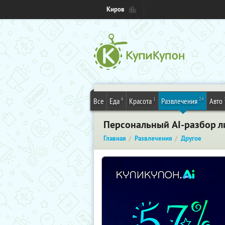
Киров
6
1
24
Все
Еда
Красота
Развлечения
Авто
Персональный AI-разбор ли
Главная
Развлечения
Другое