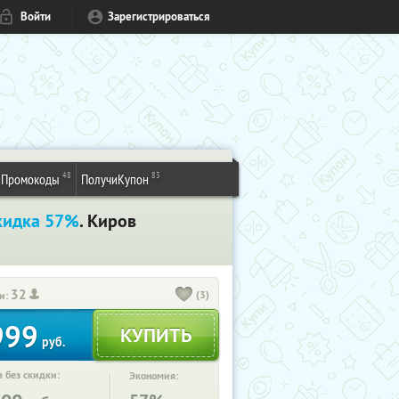
Войти
Зарегистрироваться
48
83
Промокоды
ПолучиКупон
кидка 57%
. Киров
32
(3)
и:
999
руб.
 без скидки:
Экономия: