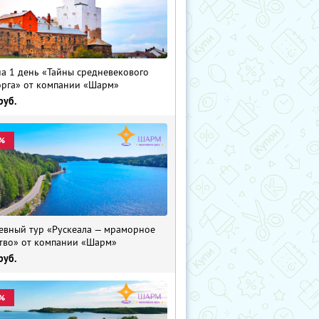
на 1 день «Тайны средневекового
рга» от компании «Шарм»
руб.
%
евный тур «Рускеала — мраморное
тво» от компании «Шарм»
руб.
%