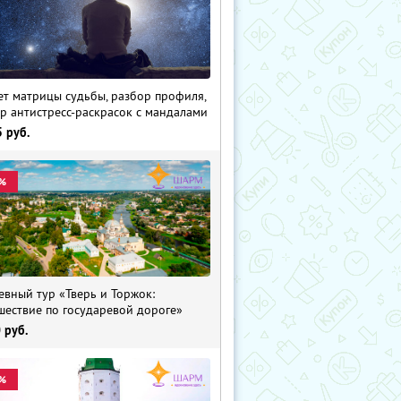
ет матрицы судьбы, разбор профиля,
р антистресс-раскрасок с мандалами
5
руб.
%
евный тур «Тверь и Торжок:
шествие по государевой дороге»
0
руб.
%