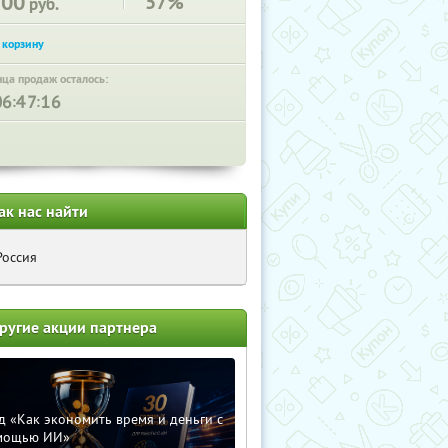
300
57%
руб.
нца продаж осталось:
:
:
ак нас найти
Россия
ругие акции партнера
д «Как экономить время и деньги с
мощью ИИ»