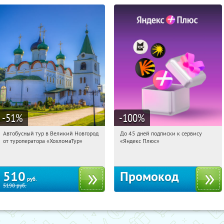
-51
%
-100
%
Автобусный тур в Великий Новгород
До 45 дней подписки к сервису
09:42:33
Купили:
2
09:42:33
Получили:
19
от туроператора «ХохломаТур»
«Яндекс Плюс»
Сенная площадь
Россия
510
Промокод
руб.
5190
руб.