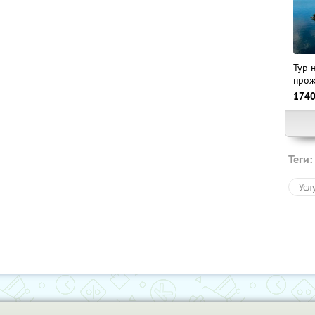
Тур 
прож
174
Теги:
Усл