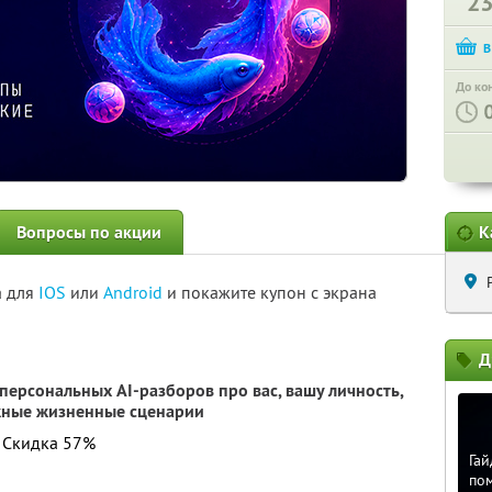
2
До ко
Вопросы по акции
К
а для
IOS
или
Android
и покажите купон с экрана
Д
персональных AI-разборов про вас, вашу личность,
жные жизненные сценарии
. Скидка 57%
Гай
по