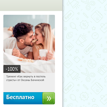
-100
%
Тренинг «Как вернуть в постель
09:42:33
Получили:
13
страсть» от Оксаны Бачинской
Россия
Бесплатно