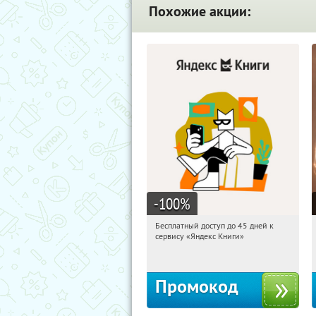
Похожие акции:
-100
%
Бесплатный доступ до 45 дней к
09:42:33
Получи первым!
сервису «Яндекс Книги»
Россия
Промокод