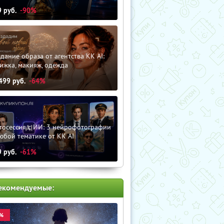
9
руб.
-90%
дание образа от агентства KK AI:
ижка, макияж, одежда
499
руб.
-64%
тосессия с ИИ: 3 нейрофотографии
юбой тематике от KK AI
9
руб.
-61%
екомендуемые:
%