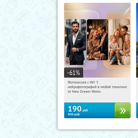
-61
%
Фотосессия с ИИ: 5
09:42:33
Купили:
9
нейрофотографий в любой тематике
Россия
от New Dream Works
190
руб.
490
руб.