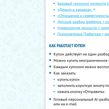
Базовый гороскоп личности (а
«Деньги и карьера»:
«Отношения и совместимость
Детский разбор (ребёнок + ро
Нумерология личности + пре
Психоматрица Пифагора + ра
КАК РАБОТАЕТ КУПОН
Купон действует на один разбо
Можно купить неограниченное 
Каждым купоном можно восполь
Как заказать:
купить купон
заполнить короткую анкету п
нажать кнопку «Отправить»
Готовый персональный AI-разбор
или на e-mail