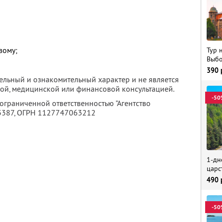
вому;
Тур 
Выбо
390
ельный и ознакомительный характер и не является
ой, медицинской или финансовой консультацией.
-50
 ограниченной ответственностью "Агентство
3387
, ОГРН 1127747063212
1-дн
царс
490
-50