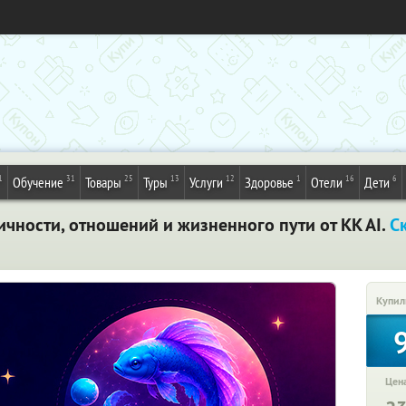
1
31
25
13
12
1
16
6
Обучение
Товары
Туры
Услуги
Здоровье
Отели
Дети
чности, отношений и жизненного пути от KK AI.
С
Купил
Цена