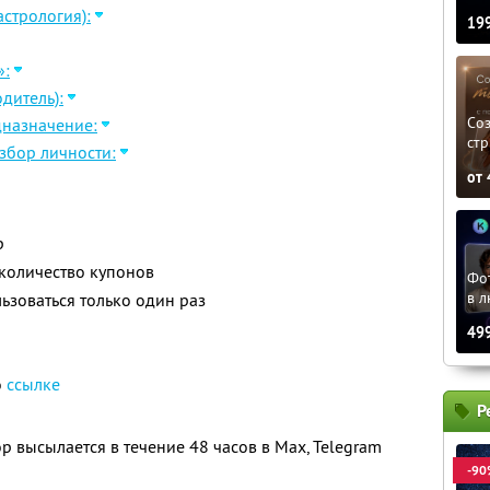
стрология):
19
»:
дитель):
Соз
дназначение:
стр
збор личности:
от
р
количество купонов
Фо
в л
зоваться только один раз
49
о
ссылке
Р
 высылается в течение 48 часов в Max, Telegram
-90