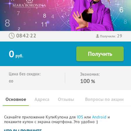
29
:
:
Получили:
0
руб.
Цена без скидки:
Экономия:
∞
100
%
Основное
Адреса
Отзывы
Вопросы по акции
Скачайте приложение КупиКупона для
IOS
или
Android
и
покажите купон с экрана смартфона. Это удобно :)