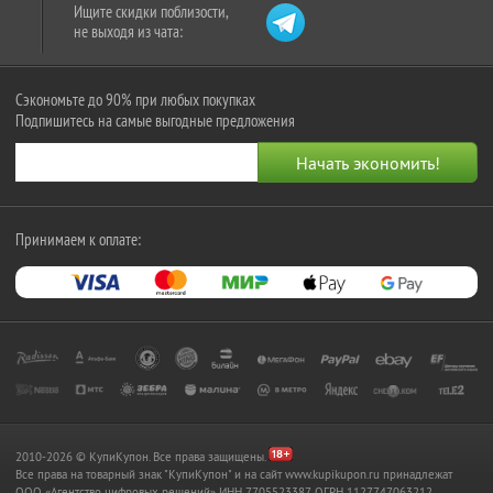
Ищите скидки поблизости,
не выходя из чата:
Сэкономьте до 90% при любых покупках
Подпишитесь на самые выгодные предложения
Принимаем к оплате:
2010-2026 © КупиКупон. Все права защищены.
Все права на товарный знак "КупиКупон" и на сайт www.kupikupon.ru принадлежат
OOO «Агентство цифровых решений» ИНН 7705523387, ОГРН 1127747063212