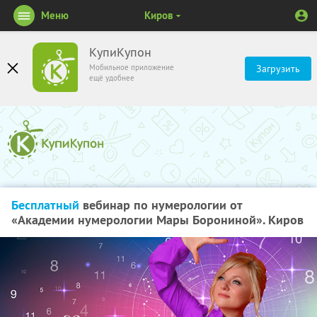
Меню
Киров
КупиКупон
Мобильное приложение
Загрузить
ещё удобнее
Бесплатный
вебинар по нумерологии от
«Академии нумерологии Мары Борониной». Киров