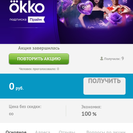
Акция завершилась
9
ПОВТОРИТЬ АКЦИЮ
Получили:
Человек проголосовало: 0
ПОЛУЧИТЬ
0
руб.
Цена без скидки:
Экономия:
∞
100
%
Основное
Адреса
Отзывы
Вопросы по акции