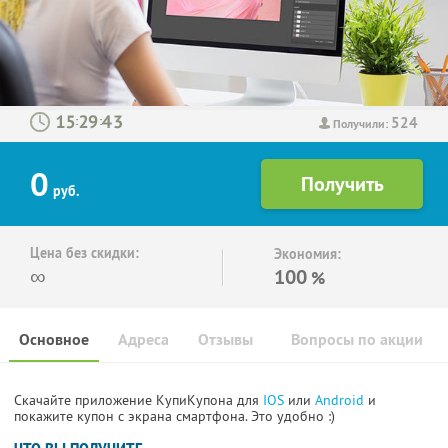
524
:
:
Получили:
0
руб.
Цена без скидки:
Экономия:
∞
100
%
Основное
Адреса
Отзывы
Вопросы по акции
Скачайте приложение КупиКупона для
IOS
или
Android
и
покажите купон с экрана смартфона. Это удобно :)