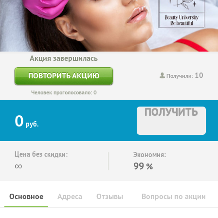
Акция завершилась
10
ПОВТОРИТЬ АКЦИЮ
Получили:
Человек проголосовало: 0
ПОЛУЧИТЬ
0
руб.
Цена без скидки:
Экономия:
∞
99
%
Основное
Адреса
Отзывы
Вопросы по акции