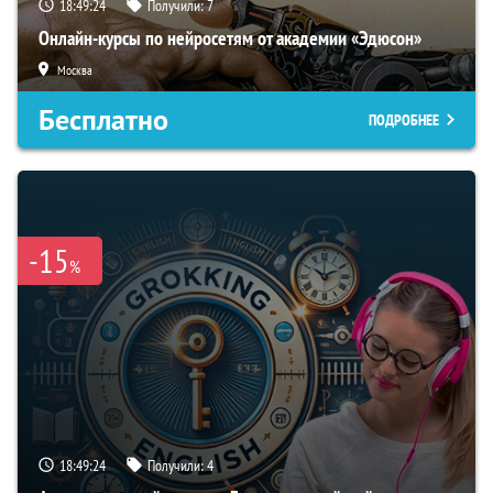
18:49:23
Получили:
7
Онлайн-курсы по нейросетям от академии «Эдюсон»
Москва
Бесплатно
ПОДРОБНЕЕ
-15
%
18:49:23
Получили:
4