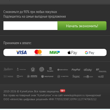
Сэкономьте до 90% при любых покупках
Подпишитесь на самые выгодные предложения
Принимаем к оплате:
2010-2026 © КупиКупон. Все права защищены.
Все права на товарный знак "КупиКупон" и на сайт www.kupikupon.ru принадлежат
OOO «Агентство цифровых решений» ИНН 7705523387, ОГРН 1127747063212