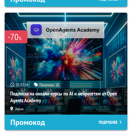
-70
%
05:37:54
Получили:
18
Подписка на онлайн-курсы по AI и нейросетям от Open
Agents Academy
Россия
Промокод
ПОДРОБНЕЕ