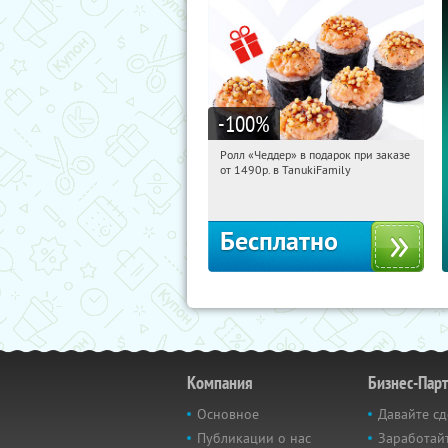
-100
%
Ролл «Чеддер» в подарок при заказе
15:18:50
Получили:
108
от 1490р. в TanukiFamily
Россия
Бесплатно
Компания
Бизнес-Пар
Основное
Давайте сд
Публикации о нас
Заработайт