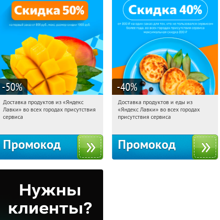
-50
%
-40
%
Доставка продуктов из «Яндекс
Доставка продуктов и еды из
15:18:50
Получили:
165
15:18:50
Получили:
38
Лавки» во всех городах присутствия
«Яндекс Лавки» во всех городах
Россия
Россия
сервиса
присутствия сервиса
Промокод
Промокод