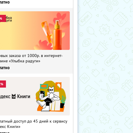
латно
%
рвых заказа от 1000р. в интернет-
зине «Улыбка радуги»
латно
0%
латный доступ до 45 дней к сервису
екс Книги»