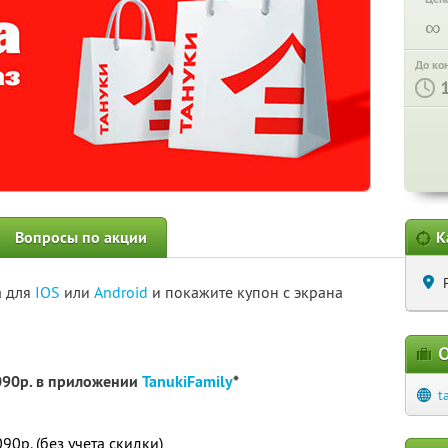
∞
До ко
Вопросы по акции
К
а для
IOS
или
Android
и покажите купон с экрана
О
090р. в приложении
TanukiFamily
*
t
0р. (без учета скидки)