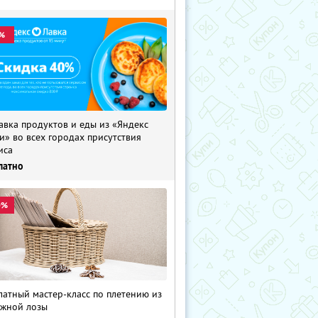
%
авка продуктов и еды из «Яндекс
и» во всех городах присутствия
иса
латно
0%
латный мастер-класс по плетению из
жной лозы