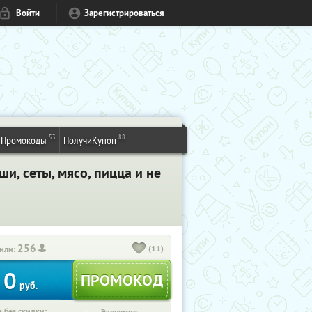
Войти
Зарегистрироваться
53
88
Промокоды
ПолучиКупон
и, сеты, мясо, пицца и не
256
(11)
или:
0
руб.
 без скидки: