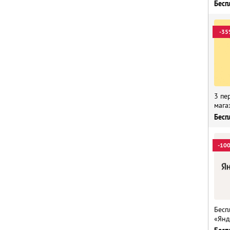
Бесп
-35
3 пе
мага
Бесп
-10
Бесп
«Янд