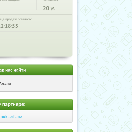
Экономия:
20
%
нца продаж осталось:
:
:
ак нас найти
Россия
 партнере:
anuki.prfl.me