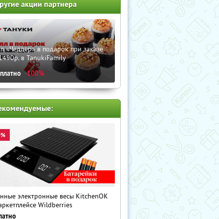
ругие акции партнера
л «Чеддер» в подарок при заказе
1490р. в TanukiFamily
сплатно
-100%
екомендуемые:
0%
нные электронные весы KitchenOK
аркетплейсе Wildberries
латно