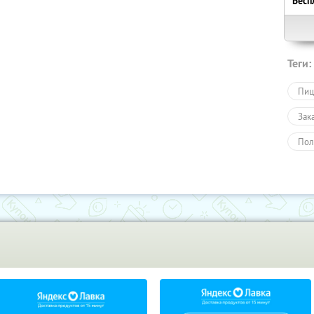
Бесп
Теги:
Пиц
Зак
Пол