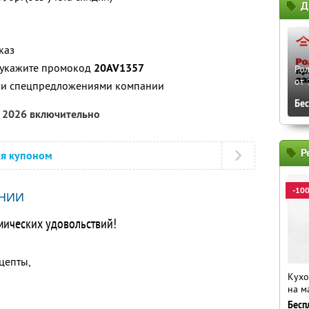
Д
каз
, укажите промокод
20AV1357
Рол
от 
ими спецпредложениями компании
Бе
а 2026 включительно
Р
ся купоном
-10
НИИ
мических удовольствий!
цепты,
Кухо
на м
Бесп