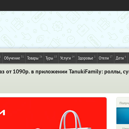
1
31
26
13
14
1
17
6
Обучение
Товары
Туры
Услуги
Здоровье
Отели
Дети
з от 1090р. в приложении TanukiFamily: роллы, суш
Получ
Цена