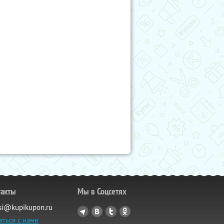
такты
Мы в Соцсетях
si@kupikupon.ru
аться с нами