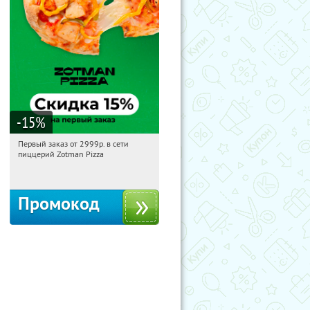
-15
%
Первый заказ от 2999р. в сети
15:18:50
Получили:
43
пиццерий Zotman Pizza
Россия
Промокод