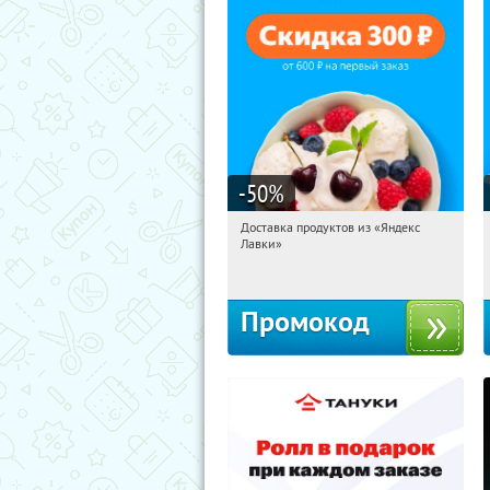
-50
%
Доставка продуктов из «Яндекс
15:18:50
Получили:
5
Лавки»
Россия
Промокод