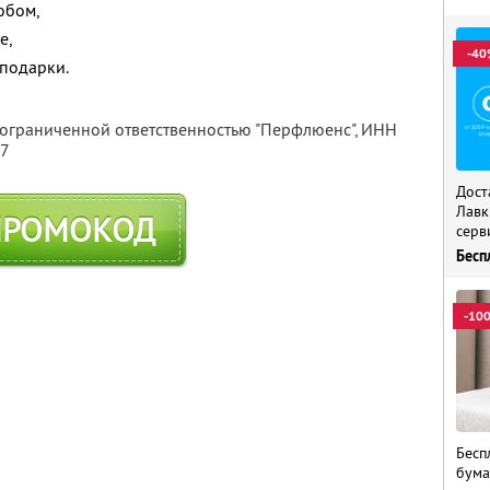
обом,
е,
-40
 подарки.
 ограниченной ответственностью "Перфлюенс",
ИНН
57
Дост
Лавк
ПРОМОКОД
серв
Бесп
-10
Бесп
бума