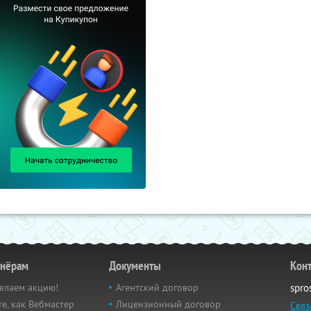
тнёрам
Документы
Кон
елаем акцию!
Агентский договор
spro
е, как Вебмастер
Лицензионный договор
Связ