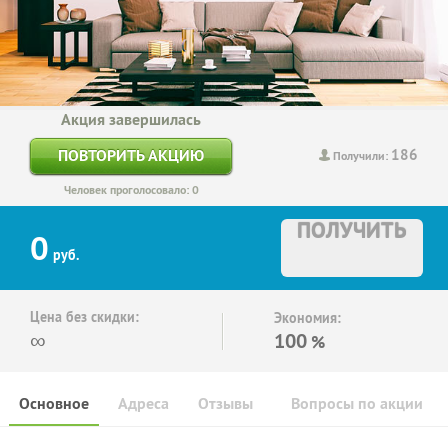
Акция завершилась
186
ПОВТОРИТЬ АКЦИЮ
Получили:
Человек проголосовало: 0
ПОЛУЧИТЬ
0
руб.
Цена без скидки:
Экономия:
∞
100
%
Основное
Адреса
Отзывы
Вопросы по акции