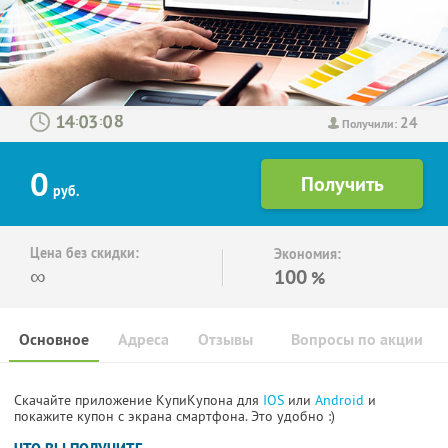
24
:
:
Получили:
0
руб.
Цена без скидки:
Экономия:
∞
100
%
Основное
Адреса
Отзывы
Вопросы по акции
Скачайте приложение КупиКупона для
IOS
или
Android
и
покажите купон с экрана смартфона. Это удобно :)