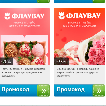
-20
%
-33
%
Торты, пирожные и другие сладости,
Скидка 1000р. на первый заказ на
02:47:19
Получили:
6
02:47:19
Получили:
18
а также товары для праздника на
маркетплейсе цветов и подарков
Россия
Россия
«Флаувау»
«Флаувау»
Промокод
Промокод