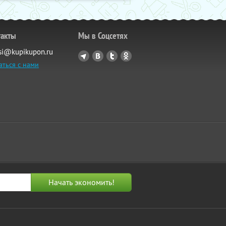
такты
Мы в Соцсетях
si@kupikupon.ru
аться с нами