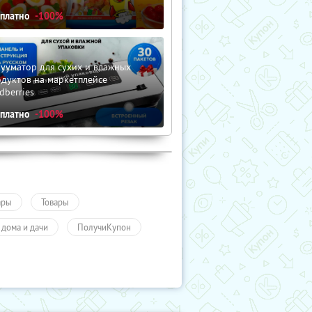
сплатно
-100%
ууматор для сухих и влажных
дуктов на маркетплейсе
dberries
сплатно
-100%
ары
Товары
 дома и дачи
ПолучиКупон