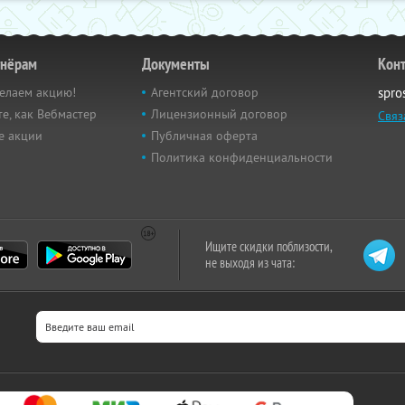
тнёрам
Документы
Кон
елаем акцию!
Агентский договор
spro
е, как Вебмастер
Лицензионный договор
Связ
е акции
Публичная оферта
Политика конфиденциальности
Ищите скидки поблизости,
не выходя из чата: