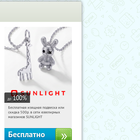
100
%
до
Бесплатная изящная подвеска или
02:47:19
Получили:
74
скидка 500р. в сети ювелирных
Россия
магазинов SUNLIGHT
Бесплатно