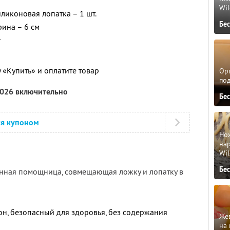
Wil
ликоновая лопатка – 1 шт.
Бе
рина – 6 см
г
 «Купить» и оплатите товар
Орг
по
2026 включительно
Бе
ся купоном
Но
нар
Wil
Бе
нная помощница, совмещающая ложку и лопатку в
н, безопасный для здоровья, без содержания
Жев
на 