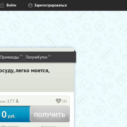
Войти
Зарегистрироваться
49
84
Промокоды
ПолучиКупон
суду, легко моется,
177
(3)
или:
0
ПОЛУЧИТЬ
руб.
 без скидки: