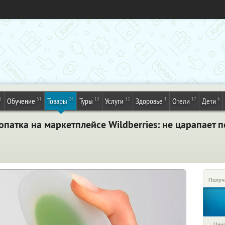
1
31
26
13
12
1
17
6
Обучение
Товары
Туры
Услуги
Здоровье
Отели
Дети
атка на маркетплейсе Wildberries: не царапает по
Получ
Цена