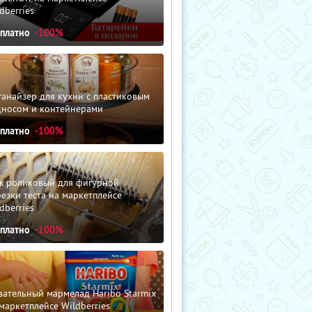
dberries
сплатно
-100%
анайзер для кухни с пластиковым
дносом и контейнерами
сплатно
-100%
ж роликовый для фигурной
езки теста на маркетплейсе
dberries
сплатно
-100%
ательный мармелад Haribo Starmix
маркетплейсе Wildberries