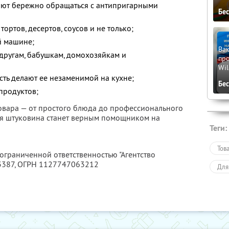
ляют бережно обращаться с антипригарными
Бе
ортов, десертов, соусов и не только;
й машине;
Вак
другам, бабушкам, домохозяйкам и
про
Wil
сть делают ее незаменимой на кухне;
Бе
 продуктов;
овара — от простого блюда до профессионального
ая штуковина станет верным помощником на
Теги:
Тов
 ограниченной ответственностью "Агентство
3387
, ОГРН 1127747063212
Для