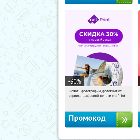
-30
%
Печать фотографий, фотокниг от
02:47:19
Получили:
4
сервиса цифровой печати netPrint
Россия
Промокод