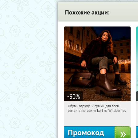
Похожие акции:
-30
%
Обувь, одежда и сумки для всей
02:47:19
Получили:
31
семьи в магазине kari на Wildberries
Россия
Промокод