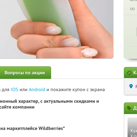
∞
Вопросы по акции
К
а для
IOS
или
Android
и покажите купон с экрана
ионный характер, с актуальными скидками и
сайте компании
Д
на маркетплейсе Wildberries*
Ку
Kit