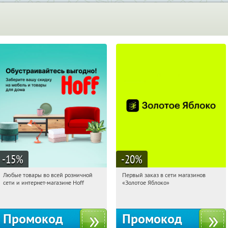
-15
%
-20
%
Любые товары во всей розничной
Первый заказ в сети магазинов
02:47:19
Получили:
83
02:47:19
Получи первым!
сети и интернет-магазине Hoff
«Золотое Яблоко»
Москва, 1-й Волоколамский проезд,
Россия
10с1
Промокод
Промокод