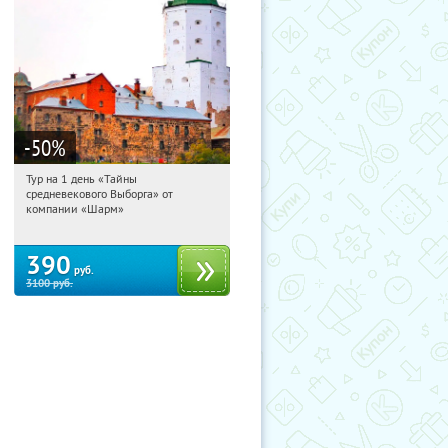
-50
%
Тур на 1 день «Тайны
19:03:40
Купили:
58
средневекового Выборга» от
Достоевская
компании «Шарм»
390
руб.
3100
руб.