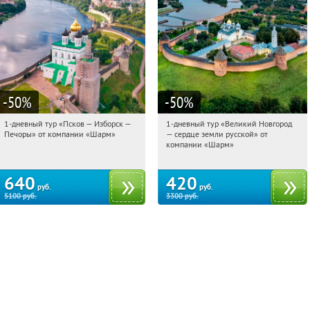
-50
%
-50
%
1-дневный тур «Псков — Изборск —
1-дневный тур «Великий Новгород
19:03:40
Купили:
12
19:03:40
Купили:
22
Печоры» от компании «Шарм»
— сердце земли русской» от
Достоевская
Достоевская
компании «Шарм»
640
420
руб.
руб.
5100
руб.
3300
руб.