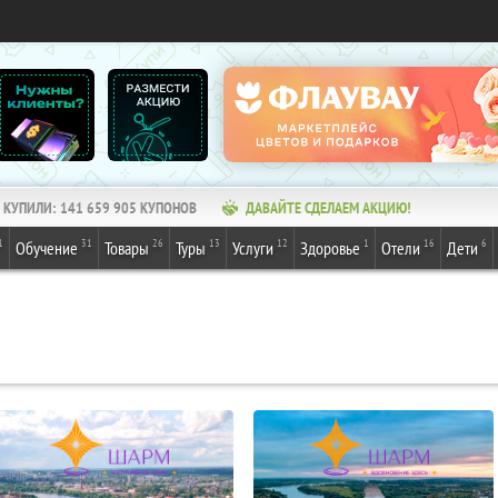
КУПИЛИ:
141 659 905
КУПОНОВ
ДАВАЙТЕ СДЕЛАЕМ АКЦИЮ!
1
31
26
13
12
1
16
6
Обучение
Товары
Туры
Услуги
Здоровье
Отели
Дети