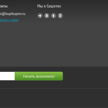
такты
Мы в Соцсетях
si@kupikupon.ru
аться с нами