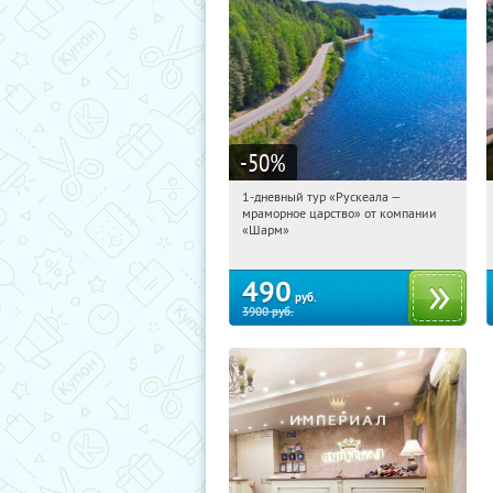
-50
%
1-дневный тур «Рускеала —
19:03:40
Купили:
48
мраморное царство» от компании
Достоевская
«Шарм»
490
руб.
3900
руб.