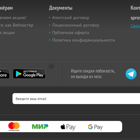
тнёрам
Документы
Кон
елаем акцию!
Агентский договор
spro
е, как Вебмастер
Лицензионный договор
Связ
е акции
Публичная оферта
Политика конфиденциальности
Ищите скидки поблизости,
не выходя из чата: