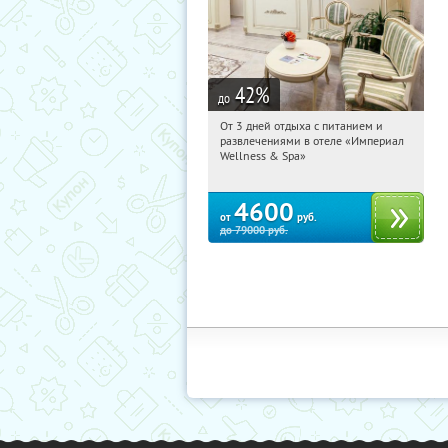
42
%
до
От 3 дней отдыха с питанием и
19:03:40
Купили:
114
развлечениями в отеле «Империал
Калужская обл., г. Обнинск, Киевское
Wellness & Spa»
ш., д. 11А
4600
от
руб.
до
79000
руб.