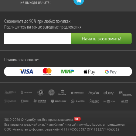
не выходя из чата:
Сэкономьте до 90% при любых покупках
Подпишитесь на самые выгодные предложения
Принимаем к оплате:
2010-2026 © КупиКупон. Все права защищены.
Все права на товарный знак "КупиКупон" и на сайт www.kupikupon.ru принадлежат
OOO «Агентство цифровых решений» ИНН 7705523387, ОГРН 1127747063212