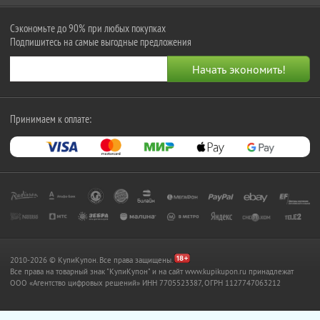
Сэкономьте до 90% при любых покупках
Подпишитесь на самые выгодные предложения
Принимаем к оплате:
2010-2026 © КупиКупон. Все права защищены.
Все права на товарный знак "КупиКупон" и на сайт www.kupikupon.ru принадлежат
OOO «Агентство цифровых решений» ИНН 7705523387, ОГРН 1127747063212