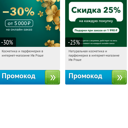
-30
%
-25
%
Косметика и парфюмерия в
Натуральная косметика и
17:25:40
Получили:
2
17:25:40
Получили:
1
интернет-магазине Ив Роше
парфюмерия в интернет-магазине
Россия
Россия
Ив Роше
Промокод
Промокод