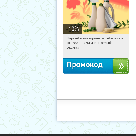
-10
%
Первый и повторные онлайн-заказы
17:25:40
Получили:
1
от 1500р. в магазине «Улыбка
Россия
радуги»
Промокод