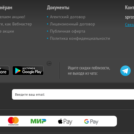
тнёрам
Документы
Кон
елаем акцию!
Агентский договор
spro
е, как Вебмастер
Лицензионный договор
Связ
е акции
Публичная оферта
Политика конфиденциальности
Ищите скидки поблизости,
не выходя из чата: