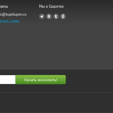
такты
Мы в Соцсетях
si@kupikupon.ru
аться с нами