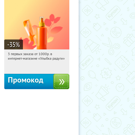
-35
%
3 первых заказа от 1000р. в
17:25:40
Получили:
12
интернет-магазине «Улыбка радуги»
Россия
Промокод