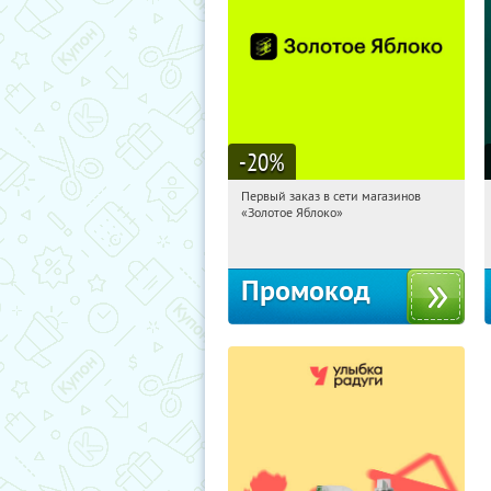
-20
%
Первый заказ в сети магазинов
17:25:40
Получи первым!
«Золотое Яблоко»
Россия
Промокод