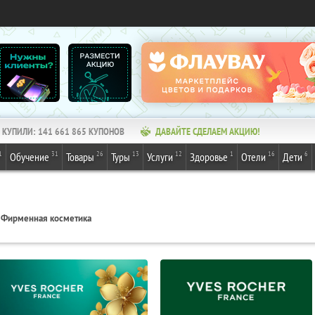
КУПИЛИ:
141 661 865
КУПОНОВ
ДАВАЙТЕ СДЕЛАЕМ АКЦИЮ!
1
31
26
13
12
1
16
6
Обучение
Товары
Туры
Услуги
Здоровье
Отели
Дети
Фирменная косметика