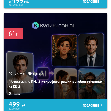
499
ПОДРОБНЕЕ
от
руб.
до
6400
руб.
-61
%
12:56:47
Купили:
81
Фотосессия с ИИ: 3 нейрофотографии в любой тематике
от KK AI
Россия
499
ПОДРОБНЕЕ
руб.
1290
руб.