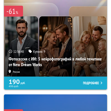
-61
%
12:56:47
Купили:
9
Фотосессия с ИИ: 5 нейрофотографий в любой тематике
от New Dream Works
Россия
190
ПОДРОБНЕЕ
руб.
490
руб.