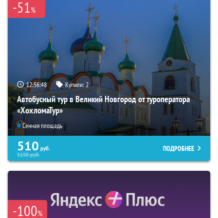
-51
%
12:56:47
Купили:
2
Автобусный тур в Великий Новгород от туроператора
«ХохломаТур»
Сенная площадь
510
ПОДРОБНЕЕ
руб.
5190
руб.
-100
%