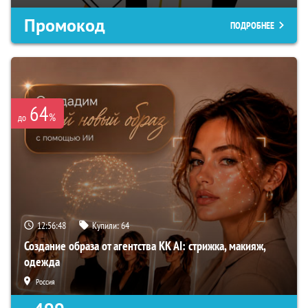
Промокод
ПОДРОБНЕЕ
64
%
до
12:56:47
Купили:
64
Создание образа от агентства KK AI: стрижка, макияж,
одежда
Россия