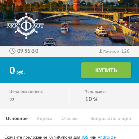
120
:
:
Получили:
0
руб.
Цена без скидки:
Экономия:
∞
10
%
Основное
Адреса
Отзывы
Вопросы по акции
Скачайте приложение КупиКупона для
IOS
или
Android
и