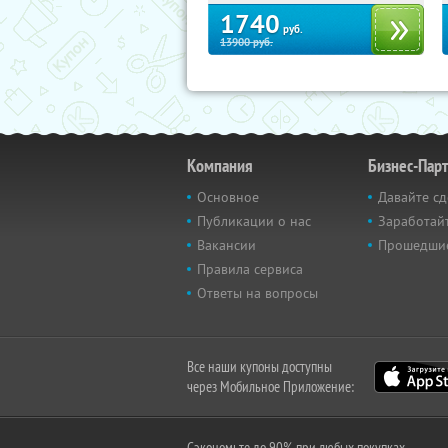
1740
руб.
13900
руб.
Компания
Бизнес-Пар
Основное
Давайте сд
Публикации о нас
Заработайт
Вакансии
Прошедши
Правила сервиса
Ответы на вопросы
Все наши купоны доступны
через Мобильное Приложение:
Сэкономьте до 90% при любых покупках