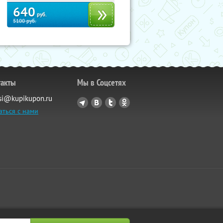
640
руб.
5100
руб.
такты
Мы в Соцсетях
si@kupikupon.ru
аться с нами