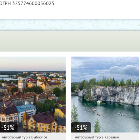
 ОГРН 325774600056025
-51
%
-51
%
Автобусный тур в Выборг от
Автобусный тур в Карелию
03:45:34
Купили:
9
03:45:34
Купили:
24