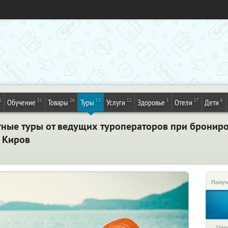
1
31
26
13
12
1
17
6
Обучение
Товары
Туры
Услуги
Здоровье
Отели
Дети
тные туры от ведущих туроператоров при брониро
. Киров
Получ
Цена