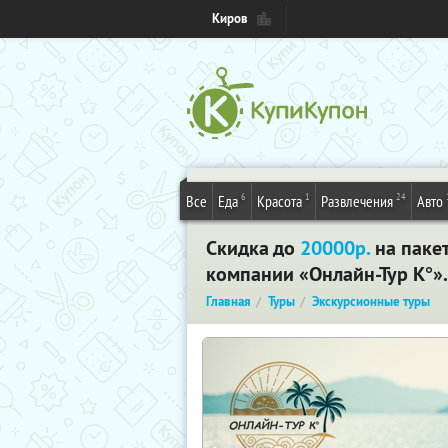
Киров
6
1
24
Все
Еда
Красота
Развлечения
Авто
Скидка до
20000р.
на паке
компании «Онлайн-Тур К°»
Главная
Туры
Экскурсионные туры