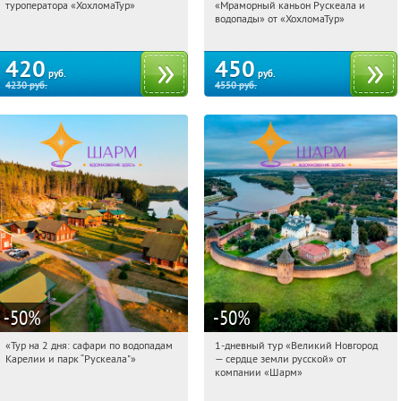
туроператора «ХохломаТур»
«Мраморный каньон Рускеала и
Сенная площадь
Сенная площадь
водопады» от «ХохломаТур»
420
450
руб.
руб.
4230
руб.
4550
руб.
-50
%
-50
%
«Тур на 2 дня: сафари по водопадам
1-дневный тур «Великий Новгород
03:45:34
Купили:
6
03:45:34
Купили:
22
Карелии и парк “Рускеала"»
— сердце земли русской» от
Достоевская
Достоевская
компании «Шарм»