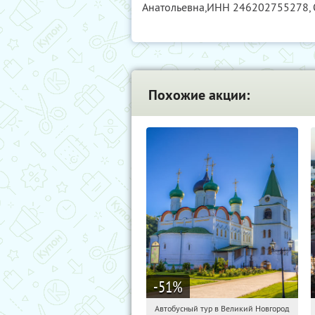
Анатольевна,
ИНН 246202755278
,
Похожие акции:
-51
%
Автобусный тур в Великий Новгород
03:45:34
Купили:
2