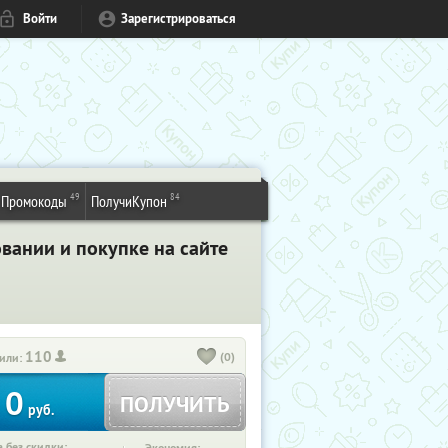
Войти
Зарегистрироваться
49
84
Промокоды
ПолучиКупон
вании и покупке на сайте
110
(0)
или:
0
ПОЛУЧИТЬ
руб.
 без скидки: