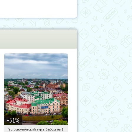
-51
%
Гастрономический тур в Выборг на 1
03:45:34
Купили:
5