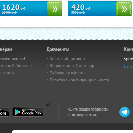
1620
420
руб.
руб.
12900
руб.
3300
руб.
тнёрам
Документы
Кон
елаем акцию!
Агентский договор
spro
е, как Вебмастер
Лицензионный договор
Связ
е акции
Публичная оферта
Политика конфиденциальности
Ищите скидки поблизости,
не выходя из чата: