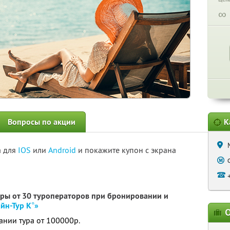
∞
Вопросы по акции
К
а для
IOS
или
Android
и покажите купон с экрана
уры от 30 туроператоров при бронировании и
йн-Тур К°»
О
ании тура от 100000р.