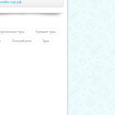
нлайн-тур.рф
курсионные туры
Горящие туры
ы
ПолучиКупон
Туры