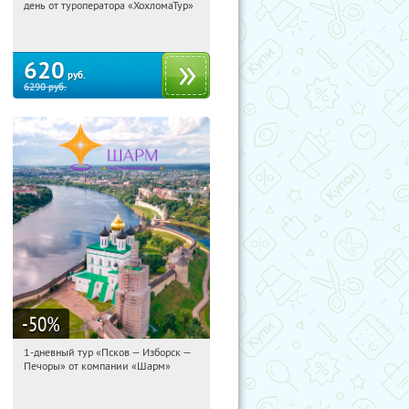
день от туроператора «ХохломаТур»
Сенная площадь
620
руб.
6290
руб.
-50
%
1-дневный тур «Псков — Изборск —
03:45:34
Купили:
12
Печоры» от компании «Шарм»
Достоевская