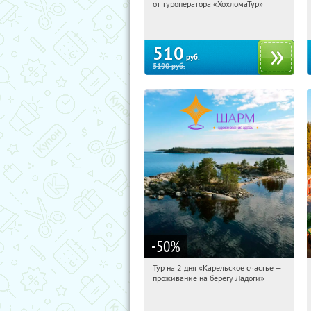
от туроператора «ХохломаТур»
Сенная площадь
510
руб.
5190
руб.
-50
%
Тур на 2 дня «Карельское счастье —
03:45:34
Купили:
39
проживание на берегу Ладоги»
Достоевская