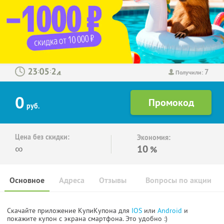
7
:
:
Получили:
0
руб.
Цена без скидки:
Экономия:
∞
10
%
Основное
Адреса
Отзывы
Вопросы по акции
Скачайте приложение КупиКупона для
IOS
или
Android
и
покажите купон с экрана смартфона. Это удобно :)