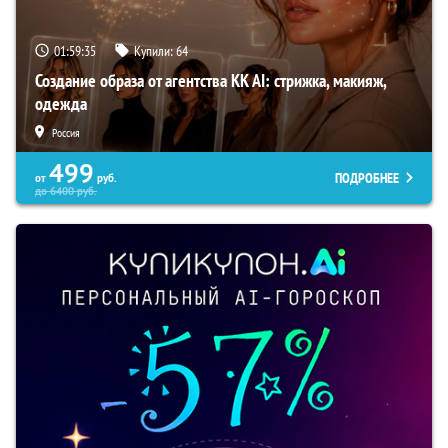
01:59:34
Купили:
64
Создание образа от агентства KK AI: стрижка, макияж,
одежда
Россия
499
ПОДРОБНЕЕ
от
руб.
до
6400
руб.