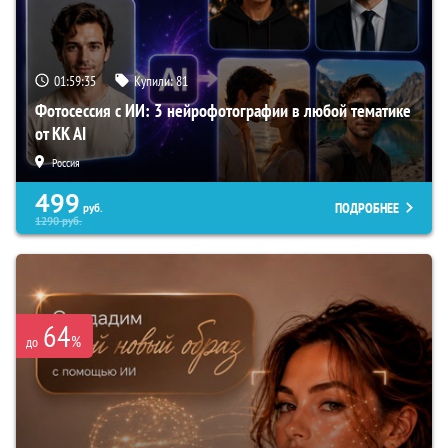
01:59:34
Купили:
81
Фотосессия с ИИ: 3 нейрофотографии в любой тематике
от KK AI
Россия
499
ПОДРОБНЕЕ
руб.
1290
руб.
64
%
до