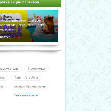
ругие акции партнера
нирование отеля для всех
ьзователей сервиса «Яндекс
тешествия»
сплатно
-10%
одские отели
Промокоды
ква
Санкт-Петербург
ли
Сервисы бронирования
Показать все
учиКупон
Туры