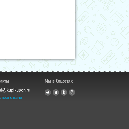
такты
Мы в Соцсетях
si@kupikupon.ru
аться с нами