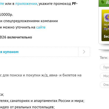
Д
йте
или в
приложении
, укажите промокод
PF-
10000р.
Бро
ими спецпредложениями компании
пол
и можно уточнить на
сайте
Пу
Бе
2026 включительно
ся купоном
Теги:
Гор
 для поиска и покупки ж/д, авиа- и билетов на
Мос
Оте
Пол
са;
елях, санаториях и апартаментах России и мира;
видео от реальных постояльцев;