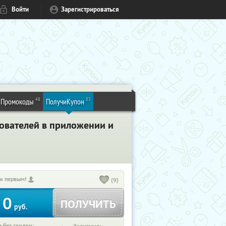
Войти
Зарегистрироваться
48
83
Промокоды
ПолучиКупон
зователей в приложении и
и первым!
(9)
0
ПОЛУЧИТЬ
руб.
 без скидки: