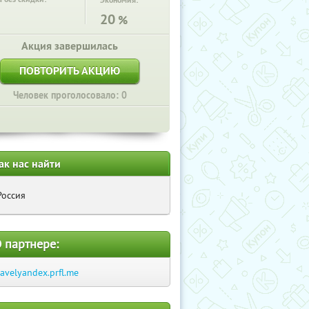
Экономия:
20
%
Акция завершилась
ПОВТОРИТЬ АКЦИЮ
Человек проголосовало: 0
ак нас найти
Россия
 партнере:
ravelyandex.prfl.me