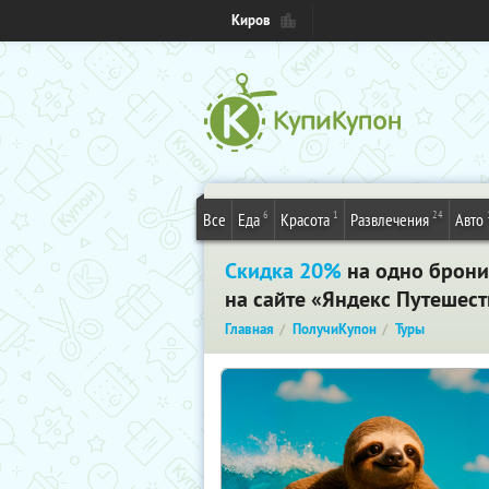
Киров
6
1
24
Все
Еда
Красота
Развлечения
Авто
Скидка 20%
на одно брони
на сайте «Яндекс Путешест
Главная
ПолучиКупон
Туры