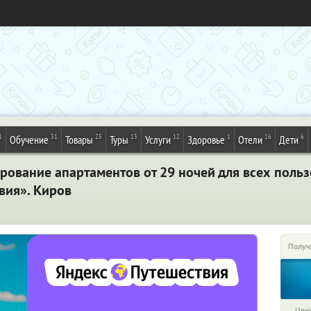
1
31
25
13
12
1
16
6
Обучение
Товары
Туры
Услуги
Здоровье
Отели
Дети
рование апартаментов от 29 ночей для всех поль
вия». Киров
Получ
Цена