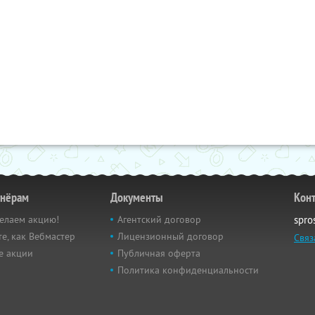
тнёрам
Документы
Кон
елаем акцию!
Агентский договор
spro
е, как Вебмастер
Лицензионный договор
Связ
е акции
Публичная оферта
Политика конфиденциальности