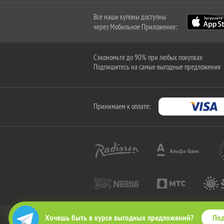
Все наши купоны доступны
через Мобильное Приложение:
Сэкономьте до 90% при любых покупках
Подпишитесь на самые выгодные предложения
Принимаем к оплате:
Под
Хочешь быть в курсе выгодных предложений?
2010-2026 © КупиКупон. Все права защищены.