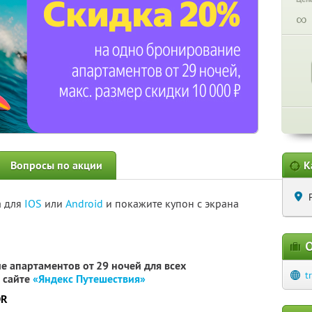
∞
Вопросы по акции
К
а для
IOS
или
Android
и покажите купон с экрана
О
 апартаментов от 29 ночей для всех
t
 сайте
«Яндекс Путешествия»
DR