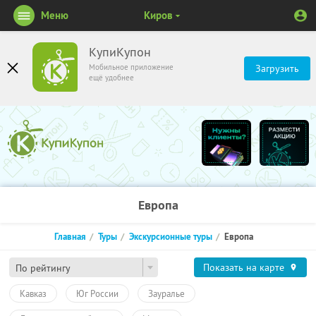
Меню
Киров
КупиКупон
Мобильное приложение
Загрузить
ещё удобнее
Европа
Главная
Туры
Экскурсионные туры
Европа
Показать на карте
По рейтингу
Кавказ
Юг России
Зауралье